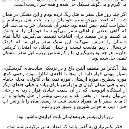
می‌گیرم و می‌گویند مشکل حل شده و همه چیز درست است.
اگر چند روز قبل سفر به هتل زنگ نزده بودم و این مشکل در همان
شب که فقط می‌خواستیم خودمان را به تخت هتل برسانیم و
استراحت کنیم، پیش آمده بود، چقدر آن شب‌مان خراب می‌شد. این
که گاهی بعضی از اهالی سفر می‌گویند ما خودمان را به چالش
می‌کشیم و در مقصد برای اتفاقات تصمیم می‌گیریم، غالباً تمام
داستان را تعریف نمی‌کنند. این سبک سفر برای ما که کودک
خردسال داریم مناسب نیست و چندان تمایلی به امتحان کردنش
نداریم. هر چه بود به پیگیری ما و کارشناس تریپ، قبل سفر، مشکل
تلفنی حل شده بود.
هتل آنکاترا در منطقه آلتین داغ و در نزدیکی سایت‌های گردشگری
بسیار مهمی قرار دارد. از اینجا تا قلعه‌ی آنکارا، موزه‌ رحمی کوچ،
موزه شطرنج، موزه‌ اریمتان، موزه تمدن‌های آناتولی، محله حامام
اونو و حتی میدان کیزل‌آی و اولوس با پای پیاده و خیلی جاهای دیگر
از ایستگاه اتوبوسی که در آن سمت خیابان قرار دارد، به راحتی
می‌توان رسید. در بخش نقد و بررسی بیشتر از هتل بخوانید و در
ادامه‌ی سفر با ما همراه باشید. شب تا رسیدن‌مان را با واتس اپ
خبر دادیم، به خوابی شیرین و عمیق فرو رفتیم.
روز اول بیشتر هزینه‌هایمان بابت کرایه‌ی ماشین بود!
فکر نکنم نیازی به گفتن باشد که اعداد به لیر ترکیه نوشته شده