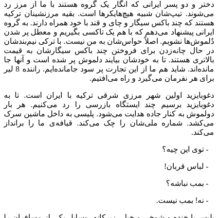
دختر و دو پسر ایرانی که انگار یک گروه هستند با ما از مرز رد
می‌شوند. تیپ‌شان شبیه هیچ‌هایکرها است. بقیه مرزنشینان ترکیه
هستند که چند باکس سیگار و چای و قند با خود همراه دارند. به گروه
ایرانی پیشنهاد می‌دهم که با هم یک تاکسی بگیریم و معطل پر شدن
دُلموش‌ها نشویم. اصلاً حواس‌شان به من نیست. با ترکی نیم‌بندشان
در حال چانه‌زدن برای فروختن چند باکس سیگارشان به قیمت
بالاتری هستند. تا به خودشان بیایند دلموش پر شده است و آنها جا
مانده‌اند. شاید هم ما از این تجارت پر سود جامانده‌ایم. راننده 8 لیر
برای هر نفرمان می‌گیرد و راه می‌افتیم.
دغوبایزید اولین شهر مرزی شرقی ترکیه با ایران است. تا به
دغوبایزید برسیم چند ایستگاه بازرسی را رد می‌کنیم. هر بار
دولموش به کنار جاده هدایت می‌شود. پلیسی به داخل ماشین سرک
می‌کشد. شماره ملی‌شان را چک می‌کند. قیافه‌ی ما را برانداز
می‌کند.
- توی این چیه؟
- لباس قربان!
- بمب نباشه؟
- نه! بمب نیست.
پلیس با خنده و شوخی و خیلی زیرکانه، وسایل یکی از مسافران را