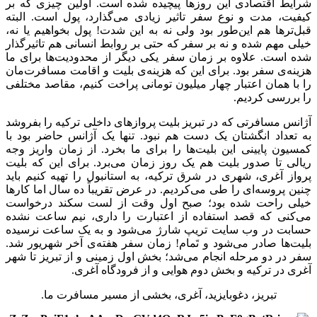
شرایط اقتصادی این روزها پیچیده شده است. اولین چیزی که بر
کیفیت‌‌، مدت و نوع سفر تاثیر زیادی می‌گذارد، پول است. البته
قبل‌ترها هم این‌طور بود ولی نه به این شدت! پول بخواهیم یا نه،
خیلی مهم شده و نه بر سفر که حتی بر روابط انسانی هم تاثیرگذار
شده است. علاوه بر زمان سفر یکی دیگر از محدودیت‌ها برای ما
هزینه‌ی سفر بود. برای این که هزینه‌ی بلیت و اقامت مسافرت‌مان
را با همان اعتبار چهار میلیون تومانی پراخت کنیم، مقاصد مختلفی
را بررسی کردیم.
آژانس مسافرتی که در تبریز بلیت پروازهای داخلی ترکیه را بفروشد
به تعداد انگشتان یک دست هم نبود. تنها یک آژانس حاضر بود با
کمسیون پایینی این بلیت‌ها را برای ما بخرد. از زمان واریز وجه
ریالی تا صدور بلیت هم یک روز زمان می‌برد. برای این که بلیت
پرواز آغری، شهری در شرق ترکیه، به استانبول را تهیه کنیم باید
چنین پروسه‌ای را طی می‌کردیم. در عرض تقریباً ده سال اما کارها
خیلی راحت شده بود؛ صبح اول وقت از لست سکند درخواست
می‌کنی که قصد استفاده از اعتبارت را داری، نیم ساعت نشده
حسابت در وب سایت تریپ شارژ می‌شود و به یک ساعت نرسیده
بلیت‌ها صادر می‌شود و تَمام! زمان سفر هفته‌ی آخر شهریور شد.
سفر در دو مرحله‌ انجام می‌شد؛ بخش اول زمینی و از تبریز تا شهر
آغری در ترکیه و بخش دوم هوایی و از فرودگاه آغری.
تبریز، دغوبایزید، آغری، بخشی از مسیر مسافرت ما.