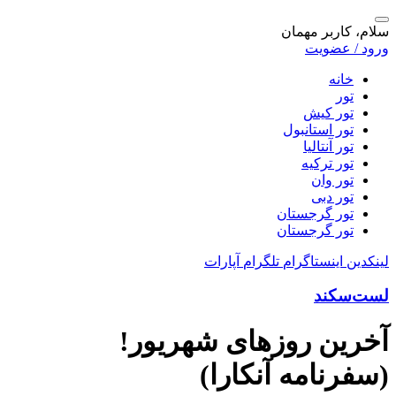
سلام، کاربر مهمان
ورود / عضویت
خانه
تور
تور کیش
تور استانبول
تور آنتالیا
تور ترکیه
تور وان
تور دبی
تور گرجستان
تور گرجستان
لینکدین
اینستاگرام
تلگرام
آپارات
لست‌سکند
آخرین روزهای شهریور!
(سفرنامه آنکارا)