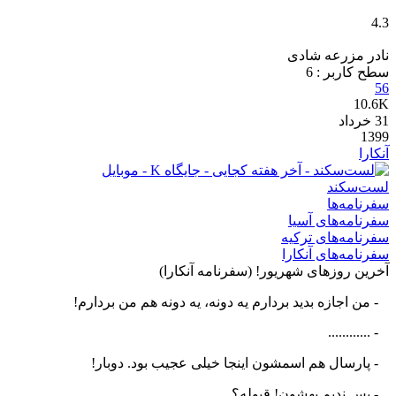
4.3
نادر مزرعه شادی
سطح کاربر :
6
56
10.6K
31
خرداد
1399
آنکارا
لست‌سکند
سفرنامه‌ها
سفرنامه‌های آسیا
سفرنامه‌های ترکیه
سفرنامه‌های آنکارا
آخرین روزهای شهریور! (سفرنامه آنکارا)
- من اجازه بدید بردارم یه دونه، یه دونه هم من بردارم!
- ............
- پارسال هم اسمشون اینجا خیلی عجیب بود. دوبار!
- پس ندیم بهشون! قبوله؟