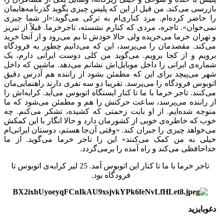
بازرسی می‌کند. من قبل از این که پلیس چیزی بگوید گذرنامه‌هایمان
را حاضر کرده‌ام. مرد کناری‌ام به ترکی می‌گوید:«از شما چیزی
نمی‌خوان». تاجره، مردی که کنارم نشسته، تاجرخرما. قبلاً از تبریز
و تهران خرما می‌خریده ولی حالا خودش تا بم می‌رود و از آنجا خرید
می‌کند. مقصدمان را می‌پرسد، این که می‌دانیم چطور به فرودگاه
برویم و از کجا برویم. می‌گوید من کلی دوست ایرانی دارم، یک
شماره‌ی ایرانی را داخل موبایل‌اش نشانم می‌دهد. ماشین که داخل
شهر می‌پیچد برای این که مطمئن بشود از راننده هم آدرس دقیق
اتوبوس فرودگاه را می‌پرسد. تقریبا دو سه نفری دارند راهنمایی‌مان
می‌کنند. تاجر خرما با ما تا کنار ایستگاه اتوبوس می‌آید. کرایه‌اش را
از راننده می‌پرسد، ساعت حرکتش را هم و مطمئن می‌شود که ما
متوجه شده‌ایم. از او بابت زحمتی که کشیده، تشکر می‌کنم. چه
خوب که خاطره‌ی خوبی از کشورمان دارد و حالا انگار با این کمکش
می‌خواهد چیزی را جبران کند. «وقتی آن‌جا هستم، دوستان ایرانی‌ام
خیلی به من کمک می‌کنند» این را تاجر خرما می‌گوید. از ما
خداحافظی می‌کند و راه آمده را برمی‌گردد.
تاجر خرما با ما تا کنار این اتوبوس آمد. 25 لیر کرایه‌ی اتوبوس تا
فرودگاه بود.
دغوبایزید