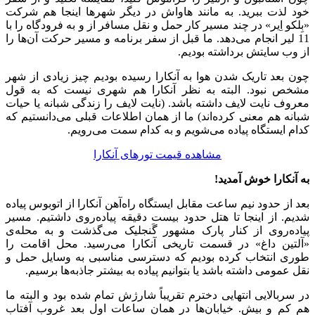
خود لذت ببرید. به مانند هاواش در دیگر شهرها اینجا هم شرکت
«بِلکو اِیر» در چند مسیر کار حمل و نقل مسافر از و به فرودگاه را با
11 لیر انجام می‌دهد. ما قبل از سفر برنامه و مسیر حرکت ‌‌آن‌ها را
از وب سایتش برداشته بودیم.
چون بعد تاریک شدن هوا به آنکارا رسیده بودیم چیز زیادی از شهر
مشخص نبود. البته به نظر آنکارا هم شهری نیست که به قول
معروف نایت لایف داشته باشد. (نایت لایف را زندگی شبانه یا حیات
شبانه هم معنی کرده‌اند) ما از همان اطلاعات قبلی می‌دانستیم که
کدام ایستگاه پیاده می‌شویم و به کدام سمت می‌رویم.
مشاهده قیمت تورهای آنکارا
به آنکارا خوش آمدید!
بعد از حدود نیم ساعت مقابل ایستگاه راه‌آهن آنکارا از اتوبوس پیاده
شدیم. از اینجا تا هتل حدود بیست دقیقه پیاده‌روی داشتیم. مسیر
پیاده‌روی از کنار پارک مشهور گَنجلیک می‌گذشت و به محله‌ی
«آلتین داغ» در قسمت تاریخی آنکارا می‌رسید. محل اقامت را
طوری انتخاب کرده بودیم که دسترسی مناسبی به وسایل حمل و
نقل عمومی داشته باشد یا بتوانیم پیاده به بیشتر جاذبه‌ها برسیم.
در سربالایی انتهایی دخترم تقریباً شارژش تمام شده بود و البته ما
هم کم و بیش. خیابان‌ها در همان ساعات اول بعد غروب آفتاب