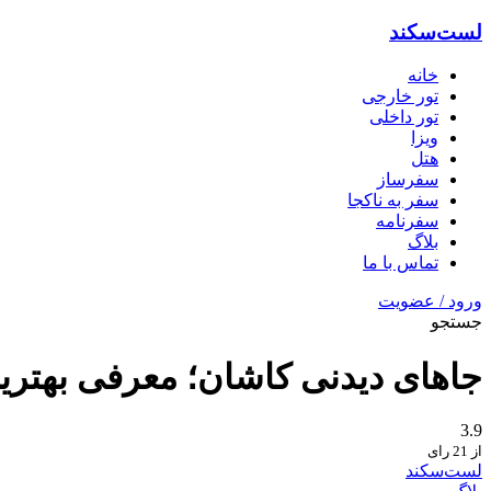
لست‌سکند
خانه
تور خارجی
تور داخلی
ویزا
هتل‌
سفرساز
سفر به ناکجا
سفرنامه
بلاگ
تماس با ما
ورود / عضویت
جستجو
جاهای دیدنی کاشان؛ معرفی بهترین‌
3.9
از 21 رای
لست‌سکند