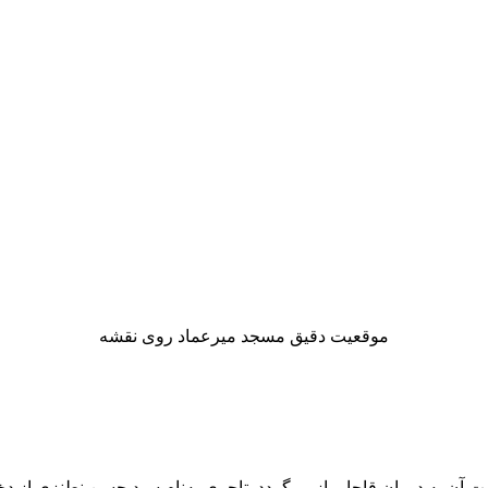
موقعیت دقیق مسجد میرعماد روی نقشه
ت آن به دوران قاجار بازمی‌گردد. تاجری به‌نام سید حسن نطنزی از د