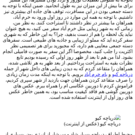
برای ما بیش از این میزان نیز به طول انجامید. ضمن اینکه با توجه به
دسته جمعی بودن در این مسافرت، توقف های جاده ای بیشتری نیز
داشتیم. با توجه به همه این موارد در روز اول ورود به خرم آباد،
همراهان ما بیشتر در نظر داشتند تا استراحت کنند. به نظر من،
زمانی که به شهر زیبایی مثل خرم آباد سفر می کنید، به هیچ عنوان
نباید یک لحظه را هم از دست بدهید، چرا؟ به این خاطر که به شهری
سفر کرده اید که مملو از زیبایی و جاذبه های طبیعی است. سفرهای
دسته جمعی معایبی هم داره، که مجبورید برای هر تصمیمی نظر
اکثریت را جلب کنید، مخصوصا اگر این سفر به صورت فامیلی انجام
بشود. لذا من هم تا بعد از ظهر روز اولی که رسیده بودیم تابع
نظرات بقیه به استراحت پرداختیم. از بعد ظهر به هر تلاشی شده،
همراهان را متقاعد کردم که به دیدن زیبایی های داخل شهر از جمله
دریاچه کیو
و
بام خرم آباد
برویم. با توجه به اینکه مدت زمان زیادی
را صرف متقاعد کردن همراهان جهت بازدید از شهر سپری کردیم،
فراموش کردم تا دوربین عکاسی ام را همراه ببرم. عکس های
دوربین گوشی هم فاقد کیفیت مناسب بود، به همین خاطر عکس
های روز اول از اینترنت استفاده شده است.
دریاچه کیو (عکس از اینترنت)
محیط اطراف دریاچه بسیار شاد و سرشار از انرژی بود، بسیاری از