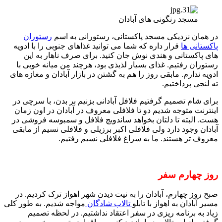
مسجد رنگونی های آبادان
در همان نزدیکی مسجد پاکستانی، رستورانی به اسم
رستوران
پاکستانی ها
قرار داره که شما می توانید غذاهای جنوبی را با ادویه
های پاکستانی و هندی نوش جان کنید. برای صرف ناهار به این
رستوران رفتیم. غذای بسیار لذیذی بود، هرچند من میانه خوبی با
ادویه ندارم. مابقی روز را هم به گشتن در بازار آبادان و مغازه های
ته لنجی پرداختیم.
برای شام تصمیم گرفتیم فلافل آبادانی بزنیم بر بدن، با سرچی در
اینترنت متوجه شدیم دو تا فلافلی معروف در آبادان در اون زمان
هست. البته تا دلتان بخواهد ساندویچ فلافل و سمبوسه فروشی در
آبادان وجود دارد ولی فلافلی اکبر برزیلی و فلافلی نسیم از مابقی
معروف تر هستند. ما به سراغ فلافلی نسیم رفتیم.
روز چهارم سفر
صبح روز چهارم، آبادان را به نیت دیدن شهر اهواز ترک کردیم. در
مسیر آبادان به اهواز با تابلو
تالاب شادگان
مواجه شدیم. به طور کلی
زیاد به برنامه ریزی در سفر اعتقاد نداشتیم. در لحظه تصمیم