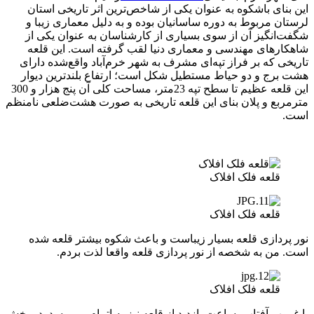
این بنای باشکوه به ‌عنوان یکی از شاخص‌ترین اثر تاریخی استان
لرستان مربوط به دوره ساسانیان بوده و به دلیل معماری زیبا و
شگفت‌انگیز آن از سوی بسیاری از کارشناسان به ‌عنوان یکی از
شاهکارهای مهندسی و معماری دنیا لقب گرفته است. این قلعه
تاریخی که بر فراز تپه‌ای مشرف ‌به شهر خرم‌آباد واقع‌شده دارای
هشت برج و دو حیاط مستطیل شکل است؛ ارتفاع بلندترین دیوار
این قلعه عظیم تا سطح تپه 23متر، مساحت کلی آن پنج هزار و 300
مترمربع و پلان بنای این قلعه تاریخی به‌ صورت هشت‌ضلعی نامنظم
است.
قلعه فلک افلاک
قلعه فلک افلاک
نور پردازی قلعه بسیار زیباست و باعث شکوه بیشتر قلعه شده
است. من به شخصه از نور پردازی قلعه واقعا لذت بردم.
قلعه فلک افلاک
با غروب آفتاب، ساعت بازدید از قلعه نیز به اتمام می رسد. در بخش