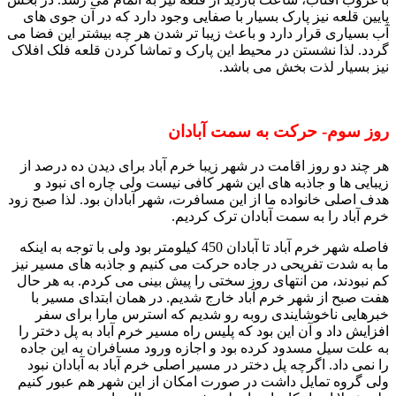
پایین قلعه نیز پارک بسیار با صفایی وجود دارد که در آن جوی های
آب بسیاری قرار دارد و باعث زیبا تر شدن هر چه بیشتر این فضا می
گردد. لذا نشستن در محیط این پارک و تماشا کردن قلعه فلک افلاک
نیز بسیار لذت بخش می باشد.
روز سوم- حرکت به سمت آبادان
هر چند دو روز اقامت در شهر زیبا خرم آباد برای دیدن ده درصد از
زیبایی ها و جاذبه های این شهر کافی نیست ولی چاره ای نبود و
هدف اصلی خانواده ما از این مسافرت، شهر آبادان بود. لذا صبح زود
خرم آباد را به سمت آبادان ترک کردیم.
فاصله شهر خرم آباد تا آبادان 450 کیلومتر بود ولی با توجه به اینکه
ما به شدت تفریحی در جاده حرکت می کنیم و جاذبه های مسیر نیز
کم نبودند، من انتهای روز سختی را پیش بینی می کردم. به هر حال
هفت صبح از شهر خرم آباد خارج شدیم. در همان ابتدای مسیر با
خبرهایی ناخوشایندی روبه رو شدیم که استرس مارا برای سفر
افزایش داد و آن این بود که پلیس راه مسیر خرم آباد به پل ‌دختر را
به علت سیل مسدود کرده بود و اجازه ورود مسافران به این جاده
را نمی داد. اگرچه پل دختر در مسیر اصلی خرم آباد به آبادان نبود
ولی گروه تمایل داشت در صورت امکان از این شهر هم عبور کنیم