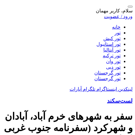
سلام، کاربر مهمان
ورود / عضویت
خانه
تور
تور کیش
تور استانبول
تور آنتالیا
تور ترکیه
تور وان
تور دبی
تور گرجستان
تور گرجستان
لینکدین
اینستاگرام
تلگرام
آپارات
لست‌سکند
سفر به شهرهای خرم آباد، آبادان
و شهرکرد (سفرنامه جنوب غربی