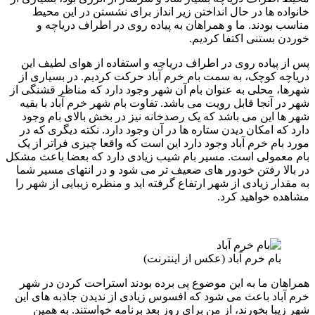
خانواده ها در حال انداختن زیر انداز برای نشستن در این محیط
مناسب بودند. ما و همراهان به پیاده روی در اطراف دریاچه و
خوردن بستنی اکتفا کردیم.
پس از پیاده روی در اطراف دریاچه و استفاده از هوای لطیف این
دریاچه کوچک، به سمت بام خرم آباد حرکت کردیم. در بسیاری از
شهرها، محلی به عنوان بام آن شهر وجود دارد که مناظر قشنگی از
شهر در آنجا قابل رویت می باشد. تفاوت بام شهر خرم آباد با بقیه
شهر ها این می باشد که یک رصدخانه نیز در بخش بالای بام وجود
دارد که امکان دیدن ستاره ها در آن وجود دارد. نکته دیگری که در
مورد بام خرم آباد وجود دارد این است که واقعا چیزی فراتر از یک
بام معمولی است. مسیر بام شیب زیادی دارد که بعضا باعث مشکل
در بالا رفتن خودور های ضعیف تر می شود و در انتهای مسیر شما
به مقدار زیادی از شهر ارتفاع گرفته اید و منظره زیبایی از شهر را
مشاهده خواهید کرد.
بام خرم آباد (عکس از اینترنت)
همراهان ما به این موضوع پی برده بودند استراحت کردن در شهر
خرم آباد باعث می شود که افسوس زیادی از ندیدن جاذبه های این
شهر زیبا بخورند، از من برای روز بعد برنامه خواستند. به همین