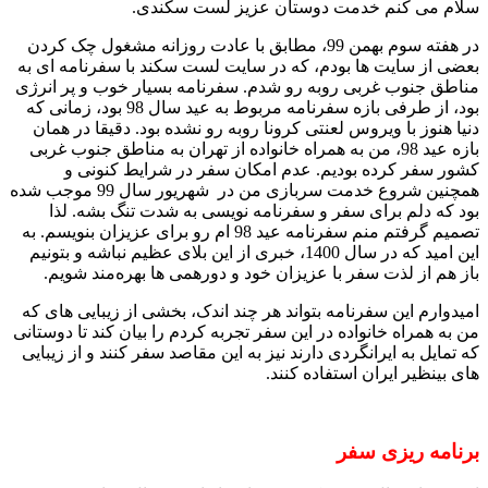
سلام می کنم خدمت دوستان عزیز لست سکندی.
در هفته سوم بهمن 99، مطابق با عادت روزانه مشغول چک کردن
بعضی از سایت ها بودم، که در سایت لست سکند با سفرنامه ای به
مناطق جنوب غربی روبه رو شدم. سفرنامه بسیار خوب و پر انرژی
بود، از طرفی بازه سفرنامه مربوط به عید سال 98 بود، زمانی که
دنیا هنوز با ویروس لعنتی کرونا روبه رو نشده بود. دقیقا در همان
بازه عید 98، من به همراه خانواده از تهران به مناطق جنوب غربی
کشور سفر کرده بودیم. عدم امکان سفر در شرایط کنونی و
همچنین شروع خدمت سربازی من در شهریور سال 99 موجب شده
بود که دلم برای سفر و سفرنامه نویسی به شدت تنگ بشه. لذا
تصمیم گرفتم منم سفرنامه عید 98 ام رو برای عزیزان بنویسم. به
این امید که در سال 1400، خبری از این بلای عظیم نباشه و بتونیم
باز هم از لذت سفر با عزیزان خود و دورهمی ها بهره‌مند شویم.
امیدوارم این سفرنامه بتواند هر چند اندک، بخشی از زیبایی های که
من به همراه خانواده در این سفر تجربه کردم را بیان کند تا دوستانی
که تمایل به ایرانگردی دارند نیز به این مقاصد سفر کنند و از زیبایی
های بینظیر ایران استفاده کنند.
برنامه ریزی سفر