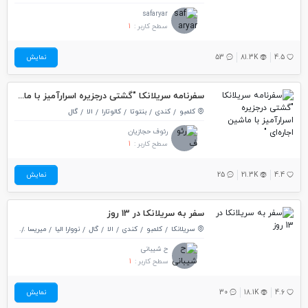
safaryar
سطح کاربر :
1
4.5
81.3K
53
نمایش
سفرنامه سریلانکا "گشتی درجزیره اسرارآمیز با ماشین اجاره‌ای "
کلمبو
کندی
بنتوتا
کالوتارا
الا
گال
رئوف حجازیان
سطح کاربر :
1
4.4
21.3K
25
نمایش
سفر به سریلانکا در 13 روز
سریلانکا
کلمبو
کندی
الا
گال
نووارا الیا
میریسا
دامبولا
ح شیبانی
سطح کاربر :
1
4.6
18.1K
30
نمایش