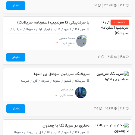
3.4
34.5K
25
نمایش
با سرندپیتی تا سرندیپ (سفرنامه سریلانکا)
6 قسمت
سریلانکا
کلمبو
کندی
نووارا الیا
دامبولا
سیگریا
پولوناروو
محمد جعفری
سطح کاربر :
3
4.5
36K
71
نمایش
سریلانکا، سرزمین سواحل بی انتها
سریلانکا
کلمبو
بنتوتا
شارجه
گال
میریسا
هانا صالحی
سطح کاربر :
5
4.4
15.3K
35
نمایش
دختری در سریلانکا با چمدون
سریلانکا
کلمبو
کندی
الا
گال
میریسا
دامبولا