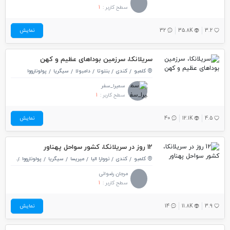
سطح کاربر :
1
3.2
35.8K
32
نمایش
سریلانکا، سرزمین بوداهای عظیم و کهن
کلمبو
کندی
بنتوتا
دامبولا
سیگریا
پولونارووا
سمیرا_سفر
سطح کاربر :
1
4.5
12.1K
40
نمایش
12 روز در سریلانکا، کشور سواحل پهناور
کلمبو
کندی
نووارا الیا
میریسا
سیگریا
پولونارووا
نگومبو
مرجان رضوانی
سطح کاربر :
1
3.9
11.8K
14
نمایش