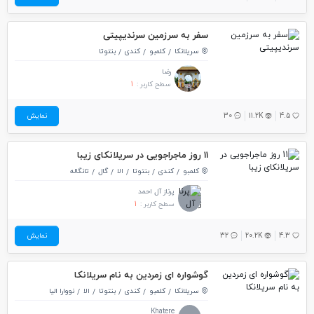
سفر به سرزمین سرندیپیتی
سریلانکا
کلمبو
کندی
بنتوتا
رضا
سطح کاربر :
1
4.5
11.2K
30
نمایش
11 روز ماجراجویی در سریلانکای زیبا
کلمبو
کندی
بنتوتا
الا
گال
تانگاله
پرناز آل احمد
سطح کاربر :
1
4.3
20.2K
32
نمایش
گوشواره ای زمردین به نام سریلانکا
سریلانکا
کلمبو
کندی
بنتوتا
الا
نووارا الیا
Khatere