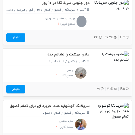
دور جنوبی سریلانکا در 10 روز
آسیا
سریلانکا
کلمبو
کندی
الا
گال
میریسا
دامبولا
س
پریسا یوسف زاده راویزی
سطح کاربر :
1
4.3
17.7K
33
نمایش
مادو، بهشت را نشانم بده
کلمبو
کندی
الا
دامبولا
یاسر
سطح کاربر :
1
4.5
7.9K
29
نمایش
سریلانکا گوشواره هند، جزیره ای برای تمام فصول
سریلانکا
کلمبو
کندی
بنتوتا
ساره فتاحی
سطح کاربر :
2