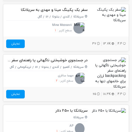
سفر بک پکینگ مینا و مهدی به سریلانکا
سریلانکا
کندی
بنتوتا
الا
گال
Mina Moosavii
سطح کاربر :
1
4.4
13.7K
37
نمایش
در جستجوی خوشبختی ناگهانی یا راهنمای سفر backpacking ارزان برای خانمهای تنها به سریلانکا
سریلانکا
کلمبو
کندی
بنتوتا
الا
ترینکومالی
گال
مهسا سالاری
سطح کاربر :
2
4.4
18.3K
65
نمایش
سریلانکا با 250 دلار
سریلانکا
AP
سطح کاربر :
1