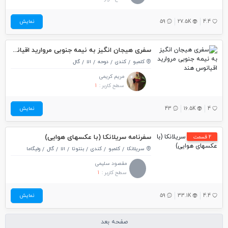
4.4
27.5K
59
نمایش
سفری هیجان انگیز به نیمه جنوبی مروارید اقیانوس هند
کلمبو
کندی
دوحه
الا
گال
مریم کریمی
سطح کاربر :
1
4
16.5K
43
نمایش
سفرنامه سریلانکا (با عکسهای هوایی)
2 قسمت
سریلانکا
کلمبو
کندی
بنتوتا
الا
گال
ولیگاما
مقصود سلیمی
سطح کاربر :
1
4.4
33.1K
59
نمایش
صفحه بعد