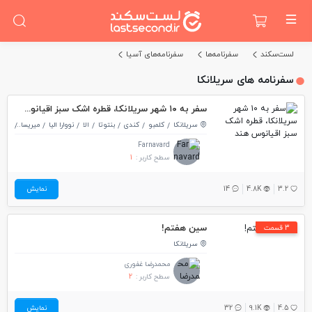
لست‌سکند
سفرنامه‌ها
سفرنامه‌های آسیا
سفرنامه های سریلانکا
سفر به ۱۰ شهر سریلانکا، قطره اشک سبز اقیانوس هند
سریلانکا
کلمبو
کندی
بنتوتا
الا
نووارا الیا
میریسا
سیگر
Farnavard
سطح کاربر :
1
3.2
4.8K
14
نمایش
سین هفتم!
3 قسمت
سریلانکا
محمدرضا غفوری
سطح کاربر :
2
4.5
9.1K
32
نمایش