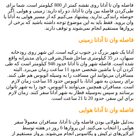
فاصله وان تا آدانا روی نقشه کمتر از 800 کیلومتر است. شما برای
طی‌کردن فاصله بین وان تا آدانا، دو راه دارید: زمینی و هوایی. اگر
حوصله رانندگی ندارید، پیشنهاد می‌کنیم که از مسیر هوایی به آدانا یا
وان بروید. فقط باید به این موضوع توجه داشته باشید که برخی از
پروازها مستقیم انجام نمی‌شوند و توقف دارند.
فاصله وان تا آدانا زمینی
آدانا یک شهر بزرگ در جنوب ترکیه است. این شهر روی رودخانه
سیهان، در 35 کیلومتری ساحل شمال‌شرقی دریای مدیترانه واقع
شده است. فاصله شهر وان تا آدانا حدود 946 کیلومتر است که طی
کردن آن با ماشین شخصی حدود 11 ساعت زمان می‌برد. البته
مسافران می‌توانند این مسافت را به وسیله اتوبوس هم طی کنند.
برای رسیدن به شهر آدانا، با اتوبوس حدود 18 ساعت زمان لازم
است. مسافران همچنین می‌توانند با اتوبوس، خود را به شهر تاتوان
برسانند و سپس به‌وسیله قطار به شهر آدانا سفر کنند. زمان لازم
برای این سفر، حدود 20 تا 21 ساعت است.
فاصله وان تا آدانا هوایی
به‌دلیل طولانی بودن فاصله وان تا آدانا، مسافران معمولاً سفر
هوایی را انتخاب می‌کنند. این پروازها 6 روز در هفته توسط
ایرلاین‌‎های ترکیش و پگاسوس انجام می‌شوند. پرواز مستقیم از