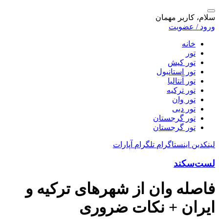
سلام، کاربر مهمان
ورود / عضویت
خانه
تور
تور کیش
تور استانبول
تور آنتالیا
تور ترکیه
تور وان
تور دبی
تور گرجستان
تور گرجستان
لینکدین
اینستاگرام
تلگرام
آپارات
لست‌سکند
فاصله وان از شهرهای ترکیه و
ایران + نکات ضروری