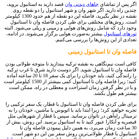
اگر پس از تماشای
جاهای دیدنی وان
قصد دارید به استانبول بروید،
چندین راه دارید. اگر شهر وان و شهر استانبول را دو نقطه روی
نقشه در نظر بگیرید، فاصله این دو نقطه از هم حدود 1300 کیلومتر
است. روش‌های مختلفی برای طی کردن فاصله وان تا استانبول
وجود دارد که شامل روش‌های هوایی و زمینی و ریلی می‌شود. البته
تورهای استانبول
بیشتر به‌صورت هوایی برگزار می‌شوند. در ادامه،
تعدادی از این روش‌ها را بررسی می‌کنیم.
فاصله وان تا استانبول زمینی
کافی است نیم‌نگاهی به نقشه ترکیه بیندازید تا متوجه طولانی بودن
فاصله وان تا استانبول شوید. اگر دوست دارید شرق تا غرب ترکیه
را رانندگی کنید، باید خودتان را برای یک سفر 18 تا 20 ساعته آماده
کنید؛ زیرا فاصله وان تا استانبول کمی ببیشتر از 1500 کیلومتر است
و با در نظر گرفتن زمان استراحت و معطلی در راه، ممکن است
بیشتر هم طول بکشد.
برای طی کردن فاصله وان تا استانبول با قطار، یک سفر ترکیبی را
تجربه خواهید کرد؛ زیرا ابتدا باید با اتوبوس یا ماشین، خودتان را به
ترمینال راه‌آهن در تاتوان برسانید. سپس با قطار از شهرهایی مثل
قیصریه و آنکارا عبور کنید تا به استانبول برسید. این روش، بیش از
30 ساعت زمان می‌برد، به همین دلیل پیمودن فاصله وان تا
استانبول با قطار طولانی‌ترین روش سفر بین این دو شهر است.