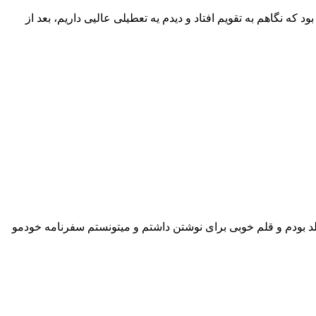
مکن است در اغاز سفر شما حرفی برای گفتن و نوشتن نداشته باشید،اما سفر در پایان از شما یک نویسنده می سازد.(ابن بطوطه) مهر 98 بود که نگاهم به تقویم افتاد و دیدم یه تعطیلی عالیی داریم، بعد از
ی کاش منم بلد بودم و قلم خوبی برای نوشتن داشتم و میتونستم سفرنامه خودمو