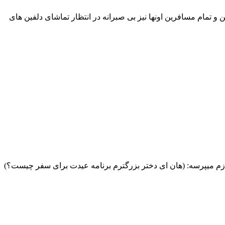
م مسافرین اونها نیز بی صبرانه در انتظار تماشای دلفین های
به مشام میرسه پدرم ازم میپرسه: (هان ای دختر بزرگترم برنامه عیدت برای سفر چیست؟)