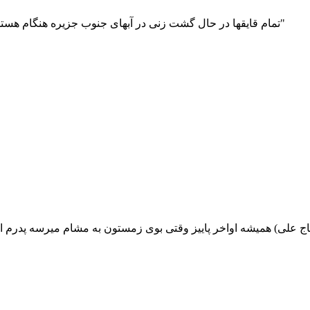
 قایقها در حال گشت زنی در آبهای جنوب جزیره هنگام هستن و تما
 مشهد تا قشم (عکس شماره 0 عکس کاروان حاج علی) همیشه اواخر پاییز وقتی بوی زمستون 