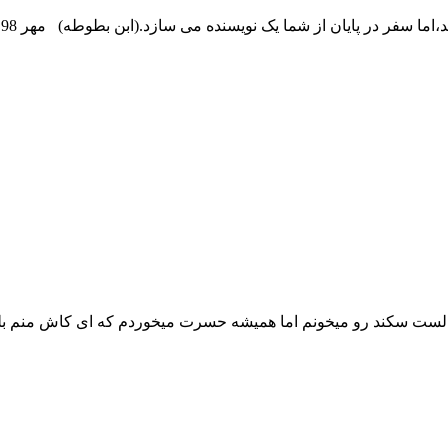
م
 سالمه.چند وقتیه سفرنامه‌های لست سکند رو میخونم اما همیشه حسرت میخوردم که ا