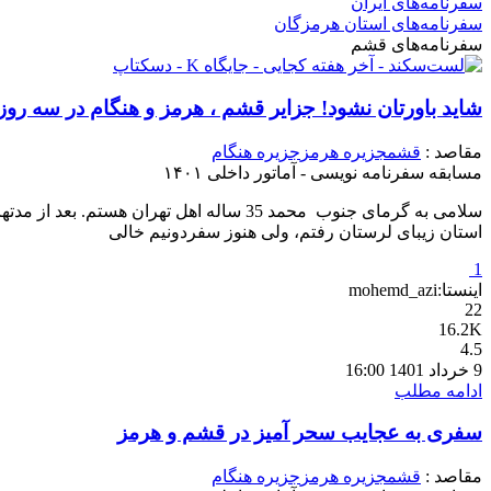
سفرنامه‌های ایران
سفرنامه‌های استان هرمزگان
سفرنامه‌های قشم
شاید باورتان نشود! جزایر قشم ، هرمز و هنگام در سه روز
مقاصد :
قشم
جزیره هرمز
جزیره هنگام
مسابقه سفرنامه نویسی - آماتور داخلی ۱۴۰۱
سلامی به گرمای جنوب محمد 35 ساله اهل ت
استان زیبای لرستان رفتم، ولی هنوز سفردونیم خالی
1
اینستا:mohemd_azi
22
16.2K
4.5
9 خرداد 1401 16:00
ادامه مطلب
سفری به عجایب سحر آمیز در قشم و هرمز
مقاصد :
قشم
جزیره هرمز
جزیره هنگام