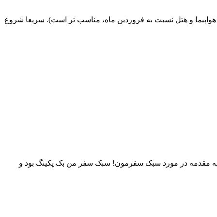
یم (در اسفند ماه قیمت بلیط هواپیما و هتل نسبت به فروردین ماه، مناسب تر است). سریعا شروع
. یه مقدمه در مورد سبک سفرمون! سبک سفر من بک پکینگ بود و