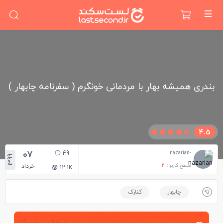
بندری همیشه بهار با مردمانی خونگرم ( سفرنامه چابهار )
4.5
07
49
-nazarian
1399
سطح کاربر :
2
خرداد
12.1K
چابهار
کنارک