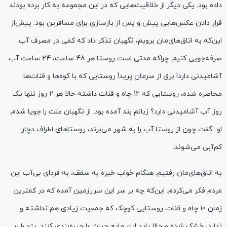
داده بود. یکی دیگر از خلاقیت‌هایی که در این مجموعه به کار برده بودند
قرار دادن عکس‌هایی پیش و پس از بازسازی برای مسافرین بود. پیش‌از
این‌که به اتاق‌های‌مان برویم، نگهبان تذکر داد که کمی در مصرف آب
صرفه‌جویی کنیم. چراکه مدتی است روستا هر 48 ساعت، 24 ساعت آب
آشامیدنی دارد! برق از سرمان پرید! روستایی که با کوه‌ها و قنات‌ها
محاصره شده، روستایی که 12 چاه و قنات داشته حالا هر 2 روز تنها یک
روز آب آشامیدنی دارد؟ زبانم بند آمده بود. از نگهبان علت را جویا شدم.
او گفت چون از روستا آب را به شهر می‌برند، روستاهای اطراف دچار
کم‌آبی می‌شوند.
به اتاق‌های‌مان رفتیم. هنگام خواب خیره به سقف، به فردای بی‎‌آب این
مردم فکر می‌کردم. این‌که چه بر سر این سررزمین آمده که در کمترین
زمان 10 چاه و قنات روستایی کوچک که جمعیت زیادی هم نداشته و
ندارد، خشک شده و حالا باید این مایع حیات را جیره‌بندی کنند. پتو را بر