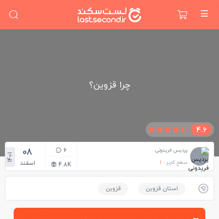
چرا قزوین؟
4.6
08
6
پردیس فریدونی
1401
سطح کاربر :
1
اسفند
4.8K
استان قزوین
قزوین