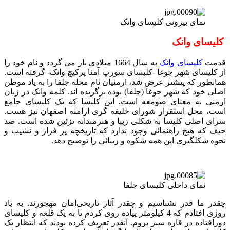
نمای بیرونی کلیسای وانک
کلیسای وانک
قدمت
کلیسای وانک
به سال 1664 میلادی باز می گردد و نام خود را
از کلیسای شهر جوغا -کلیسای سورپ آمنا پرکیچ وانک- گرفته است.
همانطور که پیشتر عرض شد، ارمنیان نام محله جلفا را به یاد موطن
اصلی خود که شهر جوغا (جلفا) بوده برگزیده اند. کلمه وانک در زبان
ارمنی به معنای صومعه است. این کلیسا که یک کلیسای جامع
است، محل استقرار شورای خلیفه گری ارامنه اصفهان نیز هست.
سرای اصلی کلیسا به شکلی زیبا و هنرمندانه تزئین شده است. صد
حیف که هیچ راهنمائی وجود ندارد که تاریخچه پر فراز و نشیب و
نحوه شکلگیری این همه شکوه و زیبائی را توضیح دهد.
نمای داخلی کلیسای جلفا
چقدر ما قدر نشناسیم و چقدر آثار تاریخی‌امان مهجورند. به یاد
روزی افتادم که 4 کیلومتر پیاده روی کردم تا به یک قلعه و کلیسای
دورافتاده در قاره سبز بروم. آنقدر تعریف کرده بودند که انتظار یک