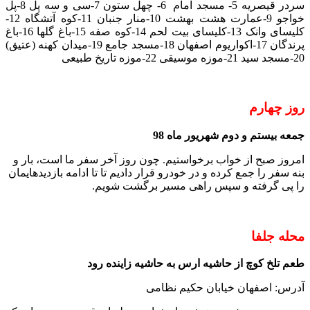
سردر قیصریه 5- مسجد امام 6- چهل ستون 7-سی و سه پل 8-پل
خواجو 9-عمارت هشت بهشت 10-منار جنبان 11-کوه آتشگاه 12-
کلیسای وانک 13-کلیسای بیت لحم 14-کوه صفه 15-باغ گلها 16-باغ
پرندگان 17-اکواریوم اصفهان 18-مسجد جامع 19-میدان کهنه (عتیق)
20-مسجد سید 21-موزه موسیقی 22-موزه تاریخ طبیعی
روز چهارم
جمعه بیستم و دوم شهریور ماه 98
امروز صبح از خواب برخواستیم. چون روز آخر سفر ما است، بار و
بنه سفر را جمع کرده و در خودرو قرار دادیم تا تا ادامه بازدیدهایمان
را پی گرفته و سپس راهی مسیر برگشت شویم.
محله جلفا
طعم تلخ کوچ از حاشیه ارس به حاشیه زاینده رود
آدرس: اصفهان خیابان حکیم نظامی