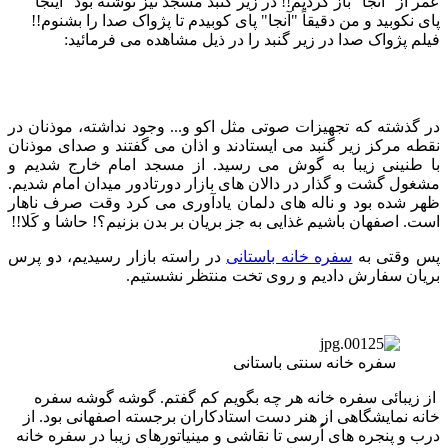
عمر از "آنجا" باز کردیم!! در زیر گنبد مسجد نیز نوشته بود "اینجا"
پای نکوبید و من دقیقاً "آنجا" پای کوبیدم تا پژواک صدا را بشنوم!!
فیلم پژواک صدا در زیر گنبد را در ذیل مشاهده می فرمائید:
در گذشته که تجهیزات صوتی مثل اکو و... وجود نداشته، موذنان در
نقطه مرکز زیر گنبد می ایستادند و اذان می گفتند و صدای موذنان
با طنینی زیبا به گوش می رسید. از مسجد امام خارج شدیم و
مشغول گشت و گذار در دالان های بازار دورتادور میدان امام شدیم.
ظهر شده بود و ناله های دلمان یادآوری می کرد وقت صرف ناهار
است. اصفهان باشیم غذایی به جز بریان بر بدن بزنیم؟! حاشا و کَلا!!
پس وقتی به
سفره خانه باستانی
در راسته بازار رسیدیم، دو پرس
بریان سفارش دادیم و روی تخت منتظر نشستیم.
سفره خانه سنتی باستانی
از زیبائی سفره خانه هر چه بگویم کم گفتم. گوشه گوشه سفره
خانه نمایشگاهی از هنر دست استادکاران برجسته اصفهانی بود. از
درب و پنجره های اُرسی تا نقاشی و مینیاتورهای زیبا در سفره خانه