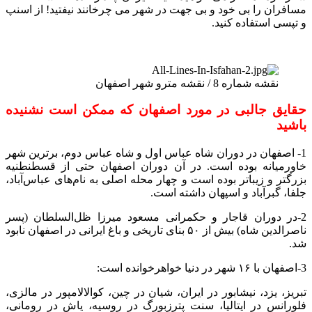
مسافران را بی خود و بی جهت در شهر می چرخانند نیفتید! از اسنپ
و تپسی استفاده کنید.
نقشه شماره 8 / نقشه مترو شهر اصفهان
حقایق جالبی در مورد اصفهان که ممکن است نشنیده
باشید
1- اصفهان در دوران شاه عباس اول و شاه عباس دوم، برترین شهر
خاورمیانه بوده است. در آن دوران اصفهان حتی از قسطنطنیه
بزرگتر و زیباتر بوده است و چهار محله اصلی به نام‌های عباس‌آباد،
جلفا، گبرآباد و اسپهان داشته است.
2-در دوران قاجار و حکمرانی مسعود میرزا ظل‌السلطان (پسر
ناصرالدین شاه) بیش از ۵۰ بنای تاریخی و باغ ایرانی در اصفهان نابود
شد.
3-اصفهان با ۱۶ شهر در دنیا خواهرخوانده است:
تبریز، یزد، نیشابور در ایران، شیان در چین، کوالالامپور در مالزی،
فلورانس در ایتالیا، سنت پترزبورگ در روسیه، یاش در رومانی،