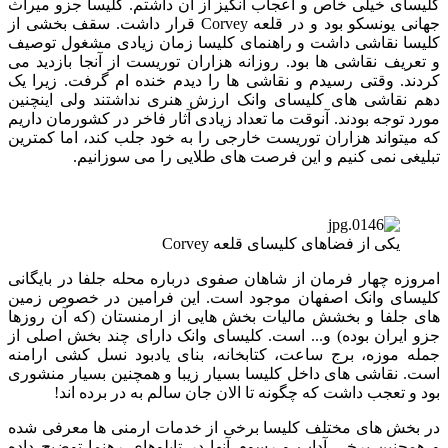
کلیسای خیلی خاص و اعجاب انگیز از آن داشتم. کلیسا جزو میراث
جهانی یونسکو بود و در قلعه Corvey قرار داشت. سقف بخشی از
کلیسا نقاشی داشت و راهنمای کلیسا زمان زیادی مشغول توصیف
و تعریف نقاشی ها بود. روزانه هزاران توریست از آنجا بازدید می
کردند. وقتی رسیدم و نقاشی ها را دیدم خنده ام گرفت. زیرا یک
دهم نقاشی های کلیسای وانک ارزش هنری نداشتند ولی اینچنین
مورد توجه بودند. آنوقت ما تعداد زیادی آثار فاخر در کشورمان داریم
که میتواند هزاران توریست خارجی را به خود جلب کند، اما کمترین
تبلیغی نمی کنیم و این فرصت های طلایی را می سوزانیم.
یکی از فضاهای کلیسای قلعه Corvey
امروزه چهار فرمان از شاهان صفوی درباره محله جلفا در بایگانی
کلیسای وانک اصفهان موجود است. این فرامین در خصوص زمین
های جلفا و بخشش مالیات بخش هایی از ارمنستان (که آن روزها
جزو ایران بوده) و... است. کلیسای وانک دارای چند بخش اصلی از
جمله موزه، برج ساعت، کتابخانه، بنای یادبود نسل کشی ارامنه
است. نقاشی های داخل کلیسا بسیار زیبا و همچنین بسیار منشوری
بود و تعجب داشت که چگونه تا الان جان سالم به در برده اند!
در بخش های مختلف کلیسا برخی از خدمات ارمنی ها معرفی شده
و همچنین برخی آداب و رسوم آنها در تابلوهای رهنما توضیح داده