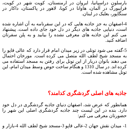
بارسلون دراسپانیا، ایروان در ارمنستان، کویت شهر در کویت،
فرایبورگ در آلمان، هاوانا در کوبا، لاهور در پاکستان، داکار در
سنگاپور، بعلبک در لبنان.
4-اصفهان به جز جاذبه هایی که در این سفرنامه به آن اشاره شده
است، دنیایی جاذبه های دیگر در دل خود جای داده است. پیشنهاد
می کنم این جاذبه های معرفی نشده را بیابید و به پلن سفرتان
اضافه کنید.
5-گفته می شود تونلی در زیر میدان امام قرار دارد که عالی قاپو را
به مسجد شیخ لطف الله متصل می کرده است. مورخان احتمال
می دهند بانوان دربار از این تونل برای رفتن به مسجد استفاده می
کرده اند. در سال 1310 و هنگام ساخت حوض وسط میدان امام، این
تونل مشاهده شده است.
جاذبه های اصلی گردشگری کدامند؟
همانطور که عرض شد، اصفهان دنیای جاذبه گردشگری در دل خود
دارد. بنده در این لیست چند جاذبه گردشگری اصلی این شهر را
حضورتان معرفی می کنم:
1- میدان نقش جهان 2-عالی قاپو 3-مسجد شیخ لطف الله 4-بازار و