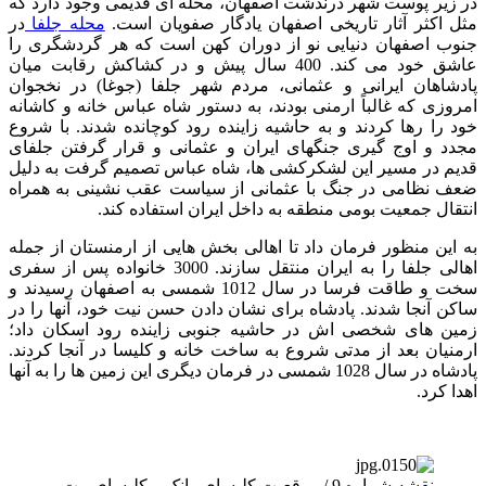
در زیر پوست شهر درندشت اصفهان، محله ای قدیمی وجود دارد که
مثل اکثر آثار تاریخی اصفهان یادگار صفویان است.
محله جلفا
در
جنوب اصفهان دنیایی نو از دوران کهن است که هر گردشگری را
عاشق خود می کند. 400 سال پیش و در کشاکش رقابت میان
پادشاهان ایرانی و عثمانی، مردم شهر جلفا (جوغا) در نخجوان
امروزی که غالباً ارمنی بودند، به دستور شاه عباس خانه و کاشانه
خود را رها کردند و به حاشیه زاینده رود کوچانده شدند. با شروع
مجدد و اوج گیری جنگ­های ایران و عثمانی و قرار گرفتن جلفای
قدیم در مسیر این لشکرکشی­ ها، شاه عباس تصمیم گرفت به دلیل
ضعف نظامی در جنگ با عثمانی از سیاست عقب نشینی به همراه
انتقال جمعیت بومی منطقه به داخل ایران استفاده کند.
به این منظور فرمان داد تا اهالی بخش هایی از ارمنستان از جمله
اهالی جلفا را به ایران منتقل سازند. 3000 خانواده پس از سفری
سخت و طاقت فرسا در سال 1012 شمسی به اصفهان رسیدند و
ساکن آنجا شدند. پادشاه برای نشان دادن حسن نیت خود، آنها را در
زمین های شخصی اش در حاشیه جنوبی زاینده رود اسکان داد؛
ارمنیان بعد از مدتی شروع به ساخت خانه و کلیسا در آنجا کردند.
پادشاه در سال 1028 شمسی در فرمان دیگری این زمین ها را به آنها
اهدا کرد.
نقشه شماره 9 / موقعیت کلیسای وانک و کلیسای بیت