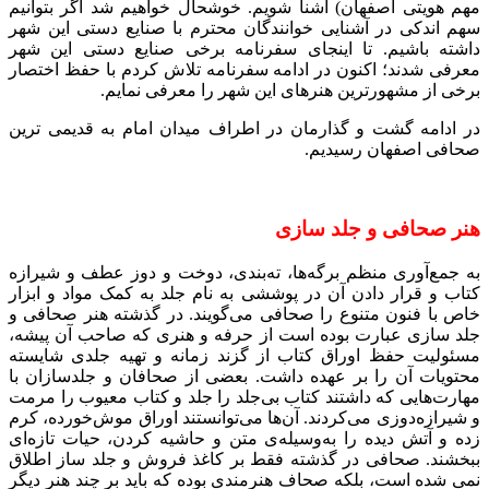
مهم هویتی اصفهان) آشنا شویم. خوشحال خواهیم شد اگر بتوانیم
سهم اندکی در آشنایی خوانندگان محترم با صنایع دستی این شهر
داشته باشیم. تا اینجای سفرنامه برخی صنایع دستی این شهر
معرفی شدند؛ اکنون در ادامه سفرنامه تلاش کردم با حفظ اختصار
برخی از مشهورترین هنرهای این شهر را معرفی نمایم.
در ادامه گشت و گذارمان در اطراف میدان امام به قدیمی ترین
صحافی اصفهان رسیدیم.
هنر صحافی و جلد سازی
به جمع‌آوری منظم برگه‌ها، ته‌بندی، دوخت‌ و دوز عطف و شیرازه‌
کتاب و قرار دادن آن در پوششی به نام جلد به کمک مواد و ابزار
خاص با فنون متنوع را صحافی می‌گویند. در گذشته هنر صحافی و
جلد سازی عبارت بوده است از حرفه و هنری که صاحب آن پیشه،
مسئولیت حفظ اوراق کتاب از گزند زمانه و تهیه‌ جلدی شایسته‌
محتویات آن را بر عهده داشت. بعضی از صحافان و جلدسازان با
مهارت‌هایی که داشتند کتاب بی‌جلد را جلد و کتاب معیوب را مرمت
و شیرازه‌دوزی می‌کردند. آن‌ها می‌توانستند اوراق موش‌خورده، کرم
زده و آتش دیده را به‌وسیله‌ی متن و حاشیه کردن، حیات تازه‌ای
ببخشند. صحافی در گذشته فقط بر کاغذ فروش و جلد ساز اطلاق
نمی شده است، بلکه صحاف هنرمندی بوده که باید بر چند هنر دیگر