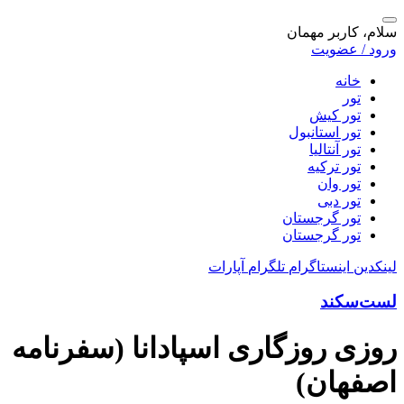
سلام، کاربر مهمان
ورود / عضویت
خانه
تور
تور کیش
تور استانبول
تور آنتالیا
تور ترکیه
تور وان
تور دبی
تور گرجستان
تور گرجستان
لینکدین
اینستاگرام
تلگرام
آپارات
لست‌سکند
روزی روزگاری اسپادانا (سفرنامه
اصفهان)