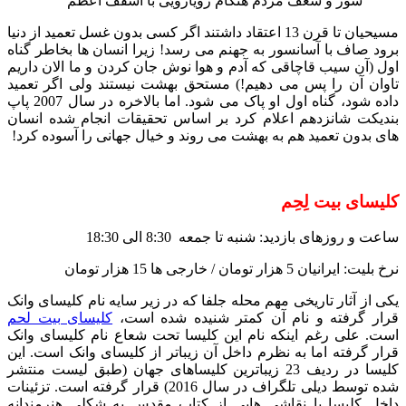
شور و شعف مردم هنگام رویارویی با اسقف اعظم
مسیحیان تا قرن 13 اعتقاد داشتند اگر کسی بدون غسل تعمید از دنیا
برود صاف با آسانسور به جهنم می رسد! زیرا انسان ها بخاطر گناه
اول (آن سیب قاچاقی که آدم و هوا نوش جان کردن و ما الان داریم
تاوان آن را پس می دهیم!) مستحق بهشت نیستند ولی اگر تعمید
داده شود، گناه اول او پاک می شود. اما بالاخره در سال 2007 پاپ
بندیکت شانزدهم اعلام کرد بر اساس تحقیقات انجام شده انسان
های بدون تعمید هم به بهشت می روند و خیال جهانی را آسوده کرد!
کلیسای بیت لِحِم
ساعت و روزهای بازدید: شنبه تا جمعه 8:30 الی 18:30
نرخ بلیت: ایرانیان 5 هزار تومان / خارجی ها 15 هزار تومان
یکی از آثار تاریخی مهم محله جلفا که در زیر سایه نام کلیسای وانک
قرار گرفته و نام آن کمتر شنیده شده است،
کلیسای بیت لحم
است. علی رغم اینکه نام این کلیسا تحت شعاع نام کلیسای وانک
قرار گرفته اما به نظرم داخل آن زیباتر از کلیسای وانک است. این
کلیسا در ردیف 23 زیباترین کلیساهای جهان (طبق لیست منتشر
شده توسط دیلی تلگراف در سال 2016) قرار گرفته است. تزئینات
داخل کلیسا با نقاشی هایی از کتاب مقدس به شکلی هنرمندانه