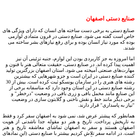
صنایع دستی اصفهان
صنایع دستی به برخی دست ساخته های انسان که دارای ویژگی های
خاص است گفته می شود. صنایع دستی در قرون متمادی لوازمی
بوده که مورد نیاز انسان بوده و برای رفع نیازهای بشر ساخته می
شدند.
اما امروزه به جز کاربردی بودن این لوازم، جنبه تزئینی آن نیز
اهمیت پیدا کرده اند. در صنایع دستی، حقیقت متعالی هنر با فنون و
مهارت‌های صنعتی آمیخته می شود. استان اصفهان بزرگترین تولید
کننده صنایع دستی در ایران است و جزو شهرهایی که بیشترین
رشته های هنری را در سازمان یونسکو ثبت کرده است. بیش از 30
رشته صنایع دستی در این استان وجود دارد که متاسفانه برخی از
این صنایع مانند مخمل بافی و زری بافی در وضعیت "درخطر" و
برخی دیگر مانند خط و نقش ناخنی و گلابتون سازی در وضعیت
"نیاز به پاسداری" قرار دارند.
همانطور که پیشتر عرض شد، نمی شود به اصفهان سفر کرد و فقط
به تاریخش پرداخت. تاریخ و هنر دو مقوله جدا ناشدنی از هویت
اصفهان هستند و سفر به اصفهان تماشای معاشقه تاریخ و هنر
است. در ادامه سفر تلاش کردیم بیشتر با صنایع دستی (این نمادهای