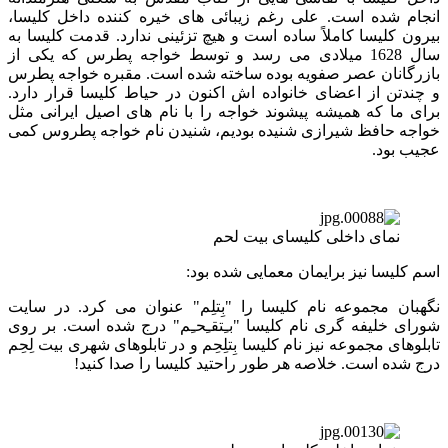
انجام شده است. علی رغم زیبائی های خیره کننده داخل کلیسا،
بیرون کلیسا کاملاً ساده است و هیچ تزئینی ندارد. قدمت کلیسا به
سال 1628 میلادی می رسد و توسط خواجه پطرس که یکی از
بازرگانان عصر صفویه بوده ساخته شده است. مقبره خواجه پطرس
و چندتن از اعضای خانواده اش اکنون در حیاط کلیسا قرار دارد.
برای ما که همیشه پیشوند خواجه را با نام های اصیل ایرانی مثل
خواجه حافظ شیرازی شنیده بودیم، شنیدن نام خواجه پطروس کمی
عجیب بود.
نمای داخلی کلیسای بیت لحم
اسم کلیسا نیز برایمان معمایی شده بود:
نگهبان مجموعه نام کلیسا را "بِتلِم" عنوان می کرد. در سایت
شورای خلیفه گری نام کلیسا "
بـِتقـِحـِم
" درج شده است. بر روی
تابلوهای مجموعه نیز نام کلیسا بِتلِحِم و در تابلوهای شهری بیت لِحِم
درج شده است. خلاصه هر طور راحتید کلیسا را صدا کنید!