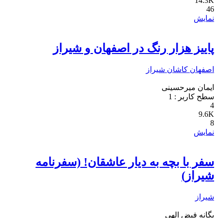
14.3K
46
نمایش
پاییز هزار رنگ در اصفهان و شیراز
اصفهان
کاشان
شیراز
ایمان میرحسینی
سطح کاربر :
1
4
9.6K
8
نمایش
سفر با بچه به دیار عاشقان! (سفرنامه
شیراز)
شیراز
یگانه فیض الهی