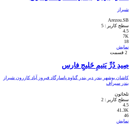
شیراز
Arezou.SB
سطح کاربر :
5
4.5
7K
18
نمایش
2 قسمت
صِیدِ دُرِّ یَتیمِ خَلیجِ فارس
کاشان
بوشهر
بندر دیر
بندر گناوه
پاسارگاد
فیروز آباد
کازرون
شیراز
بندر سیراف
تلخاتون
سطح کاربر :
2
4.5
41.3K
46
نمایش