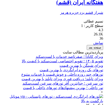
هفتگانه ايران (قشم)
شیراز
قشم
یزد
جزیره هرمز
نسيم عطائی
سطح کاربر :
1
4.3
26.1K
36
نمایش
صفحه بعد
پربازدیدترین مطالب سایت
ویزای کانادا ؛ صفرتاصد خدمات با لست‌سکند
تقویم ۱۴۰۵ ؛ تقویم اختصاصی لست‌سکند با کیفیت بالا
ویزای شینگن با بهترین قیمت
تورهای یک روزه ایرانگردی با بهترین قیمت
تورهای چند روزه داخلی و خوش‌قیمت با خدمات متنوع
ویزای تایلند؛ دریافت فوری ویزای تایلند با بهترین قیمت
تور سرعین ؛ جذابترین آفر تورهای سرعین لست‌سکند
تور داخلی ؛ بهترین پیشنهادهای تورهای داخلی با قیمت
×
بازگشت به بالا