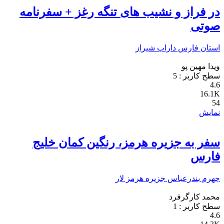
در فراز و نشیب های تنگه رغز + سفرنامه
صوتی
استان فارس
داراب
شیراز
ویدا مهین پو
سطح کاربر :
5
4.6
16.1K
54
نمایش
سفر به جزیره هرمز، رنگین کمان خلیج
فارس
جهرم
بندرعباس
جزیره هرمز
لار
محمد کارگرفرد
سطح کاربر :
1
4.6