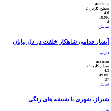
saeedtrips
سطح کاربر :
2
4.6
18.9K
14
نمایش
آبشار فدامی شاهکار خلقت در دل بیابان
داراب
nazarian
سطح کاربر :
5
4.3
49.8K
27
نمایش
شیراز، شهری با شیشه های رنگی
شیراز