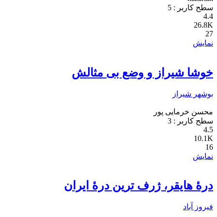
سطح کاربر :
5
4.4
26.8K
27
نمایش
خوشا شیراز و وضع بی مثالش
بوشهر
شیراز
محسن خرمایی پور
سطح کاربر :
3
4.5
10.1K
16
نمایش
درۀ هایقر، ژرف ترین درۀ ایران
فیروز آباد