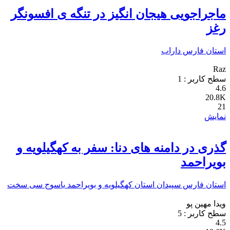
ماجراجویی هیجان انگیز در تنگه ی افسونگر
رغز
استان فارس
داراب
Raz
سطح کاربر :
1
4.6
20.8K
21
نمایش
گذری در دامنه‏ های دنا: سفر به کهگیلویه و
بویراحمد
استان فارس
سپیدان
استان کهگیلویه و بویراحمد
یاسوج
سی سخت
ویدا مهین پو
سطح کاربر :
5
4.5