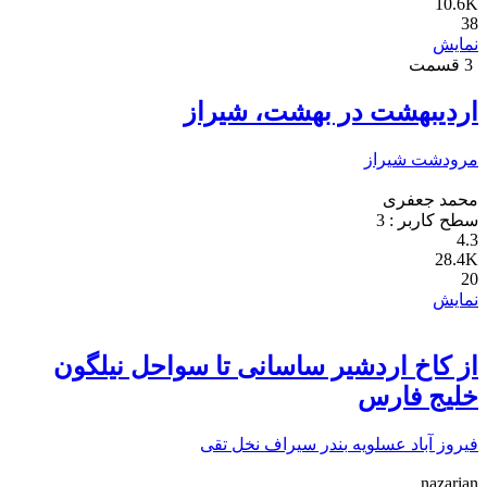
10.6K
38
نمایش
3 قسمت
اردیبهشت در بهشت، شیراز
مرودشت
شیراز
محمد جعفری
سطح کاربر :
3
4.3
28.4K
20
نمایش
از کاخ اردشیر ساسانی تا سواحل نیلگون
خلیج فارس
فیروز آباد
عسلویه
بندر سیراف
نخل تقی
nazarian