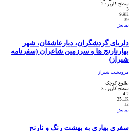
سطح کاربر :
2
3
9.9K
39
نمایش
دلربای گردشگران، دیارعاشقان، شهر
بهارنارنج ها و سرزمین شاعران (سفرنامه
شیراز)
مرودشت
شیراز
طلوع کوچک
سطح کاربر :
3
4.2
35.1K
12
نمایش
سفری بهاری به بهشت رنگ و نارنج