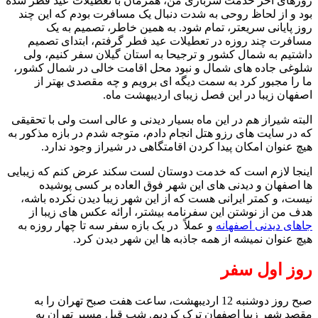
روزهای آخر خدمت سربازی من، همزمان با تعطیلات عید فطر شده
بود و از لحاظ روحی به شدت دنبال یک مسافرت بودم که این چند
روز پایانی سریعتر، تمام شود. به همین خاطر، تصمیم به یک
مسافرت چند روزه در تعطیلات عید فطر گرفتم، ابتدای تصمیم
داشتیم به شمال کشور و ترجیحا به استان گیلان سفر کنیم، ولی
شلوغی جاده های شمال و نبود محل اقامت خالی در شمال کشور،
ما را مجبور کرد به سمت دیگه ای برویم و چه مقصدی بهتر از
اصفهان زیبا در این فصل زیبای اردیبهشت ماه.
البته شیراز هم در این ماه بسیار دیدنی و عالی است ولی با تحقیقی
که در سایت های رزو هتل انجام دادم، متوجه شدم در بازه مذکور به
هیچ عنوان امکان پیدا کردن اقامتگاهی در شیراز وجود ندارد.
اینجا لازم است که خدمت دوستان لست سکند عرض کنم که زیبایی
ها اصفهان و دیدنی های این شهر فوق العاده بر کسی پوشیده
نیست، و کمتر ایرانی هست که از این شهر زیبا دیدن نکرده باشه،
هدف من از نوشتن این سفرنامه بیشتر، ارائه عکس های زیبا از
جاهای دیدنی اصفهانه
و عملاً در یک بازه سفر سه تا چهار روزه به
هیچ عنوان نمیشه از همه جاذبه ها این شهر دیدن کرد.
روز اول سفر
صبح روز دوشنبه 12 اردیبهشت، ساعت هفت صبح تهران را به
مقصد شهر زبیا اصفهان ترک کردیم. شب قبل مسیر تهران به