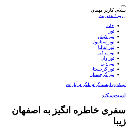
سلام، کاربر مهمان
ورود / عضویت
خانه
تور
تور کیش
تور استانبول
تور آنتالیا
تور ترکیه
تور وان
تور دبی
تور گرجستان
تور گرجستان
لینکدین
اینستاگرام
تلگرام
آپارات
لست‌سکند
سفری خاطره انگیز به اصفهان
زیبا