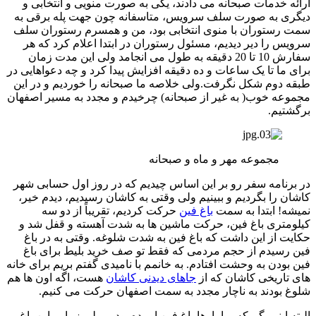
ارائه خدمات صبحانه می دادند، یکی به صورت منویی و انتخابی و
دیگری به صورت سلف سرویس، متاسفانه چون جهت پله برقی به
سمت رستوران با منوی انتخابی بود، من و همسرم رستوران سلف
سرویس را دیر دیدیم، مسئول رستوران در ابتدا اعلام کرد که هر
سفارش 10 تا 20 دقیقه به طول می انجامد ولی این مدت زمان
برای ما تا یک ساعات و ده دقیقه افزایش پیدا کرد و چه دعواهایی در
طبقه دوم شکل نگرفت.ولی خلاصه ما صبحانه را خوردیم و در این
مجموعه خوب( به غیر از صبحانه) چرخیدم و مجدد به مسیر اصفهان
برگشتیم.
مجموعه مهر و ماه و صبحانه
در برنامه سفر رو بر این اساس چیدیم که در روز اول حسابی شهر
کاشان را بگردیم و ببینیم ولی وقتی به کاشان رسیدیم، دیدم خیر،
نمیشه! ابتدا به سمت
باغ فین
حرکت کردیم، تقریباً از دو سه
کیلومتری باغ فین، حرکت ماشین ها به شدت آهسته و قفل شد و
حکایت از این داشت که باغ فین به شدت شلوغه. وقتی به در باغ
فین رسیدم از حجم مردمی که فقط تو صف خرید بلیط برای باغ
فین بودن به وحشت افتادم. به خانمم با نامیدی گفتم بریم برای خانه
های تاریخی کاشان که از
جاهای دیدنی کاشان
هست، اگه اون ها هم
شلوغ بودند به ناچار مجدد به سمت اصفهان حرکت می کنیم.
البته اینم بگم که ما بارها باغ فین اومده بودیم ولی زیبایی این باغ