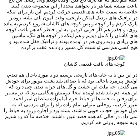
باعث میشه شما هر بار بخواهید مجدد از این مجموعه دیدن کنید.
خلاصه به سمت خانه های قدیمی حرکت کردیم. این بار برای اینکه
در ترافیک های نزدیک اماکن تاریخی، وقت امون تلف نشه، زودتر
پارک کردم و از کوچه و پس کوچه های کاشان شروع کردیم به پیاده
روی، و چقدر هم کار خوبی کردیم، به این خاطر که هم بافت کوچه
های کاشان را کامل دیدیم و هم اینکه در کوچه های تنگ، ماشین
های زیادی روبه روی هم در اومده بودند و ترافیک قفل شده بود و
هیچ کسی هم نمی توانست کل مسیر رو دنده عقب برگرده
کوچه های بافت قدیمی کاشان
در این بین تا به خانه های تاریخی برسیم دو تا مورد باحال هم دیدم،
اولیش پیرمرد باحالی بود که با صدای بلند پشت موتور برای خودش
می گفت، آخه ملت این خشت و گل های خرابه دیدن چی داره که
این همه آدم بلند شده اومده اینجا! دومیش هنگامی بود که در مسیر
برای رفتن به خانه ها از حیاط حرم امامزاده سلطان امیر احمد
عبور کردیم، روحانی متولی امام زاده راه را برای مردمی که به
قول خودش حجاب خوبی نداشتد، بسته بود و اجازه ورود به حیاط را
نمی داد، در حالی که همه قصد عبور داشتند. خلاصه ما که رد شدیم
و یه نمیچه زیارتی هم کردیم.