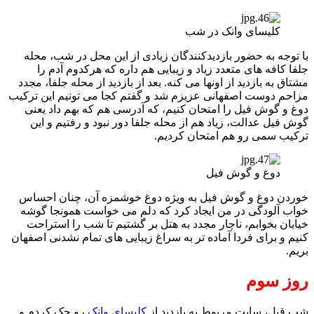
کلیسای وانک در شب
با توجه به حضور بازدیدکنندگان زیادی از این محل در شب، محله
جلفا کافه های متعدد زیاد و زیبایی هم داره که هرکدوم آدم را
مشتاق به بازدید از اونها می کنه. بعد از بازدید از محله جلفا، مجدد
مزاحم دوست اصفهانی عزیزم شد و گفتم کجا می تونیم این ترکیب
دوغ و گوش فیل را امتحان کنیم، که آدرسی هم که بهم داد یعنی
گوش فیل عدالت، زیاد هم از محله جلفا دور نبود و رفتیم و این
ترکیب سمی رو هم امتحان کردیم.
دوغ و گوش فیل
خوردن دوغ و گوش فیل به ویژه دوغ خوشمزه آن، چنان احساس
خواب آلودگی در من ایجاد کرد که دلم می خواست همونجا گوشه
خیابان بخوابم، ناچار مجدد به هتل بر گشتیم تا شب را استراحت
کنیم و برای فردا آماده تر به سراغ زیبایی های تمام نشدنی اصفهان
بریم.
روز سوم
شب قبل، سایت مربوط به بازدید از
کلیسای وانک
رو چک کردم و