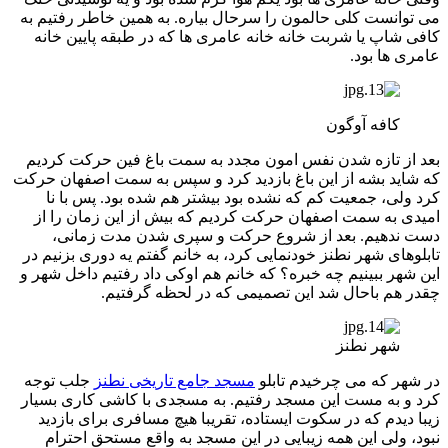
می توانست کلی حالمون را سرحال بیاره. به همین خاطر رفتیم به
کافی شاپ یا شربت خانه خانه عامری ها که در طبقه پایین خانه
عامری ها بود.
کافه آوگون
بعد از تازه شدن نفس امون مجدد به سمت باغ فین حرکت کردیم
که شاید بشه از این باغ بازدید کرد و سپس به سمت اصفهان حرکت
کرد ولی، جمعیت کم که نشده بود بیشتر هم شده بود. پس با نا
امیدی به سمت اصفهان حرکت کردیم که بیش از این زمان را از
دست ندهیم. بعد از شروع حرکت و سپری شدن مدت زمانی،
تابلوهای شهر نطنز خودنمایی کرد، به خانم گفتم یه دوری بزنیم در
این شهر ببینیم چه خبره؟ که خانم هم اوکی داد رفتیم داخل شهر و
چقدر هم باحال شد این تصمیمی که در لحظه گرفتیم.
شهر نطنز
در شهر که می چرخیدم تابلو
مسجد جامع تاریخی نطنز
جلب توجه
کرد و به مست این مسجد رفتیم. به مسجدی با کاشی کاری بسیار
زیبا دیدم که در سکوت ایستاده، تقریبا هیچ مسافری برای بازدید
نبود، ولی این همه زیبایی در این مسجد به واقع مستحق احترام