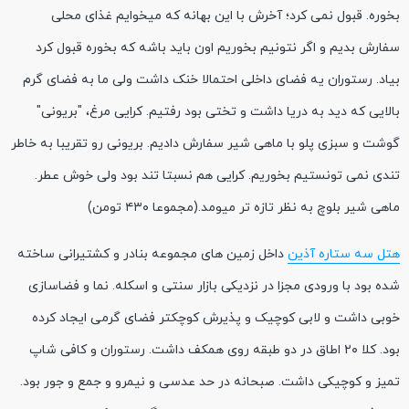
بخوره. قبول نمی کرد؛ آخرش با این بهانه که میخوایم غذای محلی
سفارش بدیم و اگر نتونیم بخوریم اون باید باشه که بخوره قبول کرد
بیاد. رستوران یه فضای داخلی احتمالا خنک داشت ولی ما به فضای گرم
بالایی که دید به دریا داشت و تختی بود رفتیم. کرایی مرغ، "بریونی"
گوشت و سبزی پلو با ماهی شیر سفارش دادیم. بریونی رو تقریبا به خاطر
تندی نمی تونستیم بخوریم. کرایی هم نسبتا تند بود ولی خوش عطر.
ماهی شیر بلوچ به نظر تازه تر میومد.(مجموعا ۴۳۰ تومن)
هتل سه ستاره آذین
داخل زمین های مجموعه بنادر و کشتیرانی ساخته
شده بود با ورودی مجزا در نزدیکی بازار سنتی و اسکله. نما و فضاسازی
خوبی داشت و لابی کوچیک و پذیرش کوچکتر فضای گرمی ایجاد کرده
بود. کلا ۲۰ اطاق در دو طبقه روی همکف داشت. رستوران و کافی شاپ
تمیز و کوچیکی داشت. صبحانه در حد عدسی و نیمرو و جمع و جور بود.