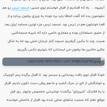
آبمیوه… . راه که افتادیم از اقبال خواستم توی مسیر،
مسجد تیس
رو هم
نشونمون بده که گفت اتفاقا باید بره خونه یه چیزی برامون برداره و از
قضا خونشون هم در تیس بود. مسجد تیس جزء اولین مساجد ایران بعد
از حضور مسلمانان بوده و معماری خاصی داره که شبیه مسجدالنبی
هست. چند تا عکس گرفتیم. مسجد کنار خیابان اصلی بود اما به شکل
جالبی ماشین ها برامون می ایستادن که بتونیم عکس بگیریم.
خونه اقبال توی بافت روستایی و سرسبز بود. تا اقبال برگرده پسر کوچیک
و خوشگلش از لای در سرک کشید و ما هم براش دست تکون دادیم. اقبال
با یه فلاسک “شیرچای” برگشت؛ نوشیدنی مخصوص چابهار. روز قبل
موقع ناهار که صحبت غذاهای محلی شده بود اقبال از خانمش خواسته