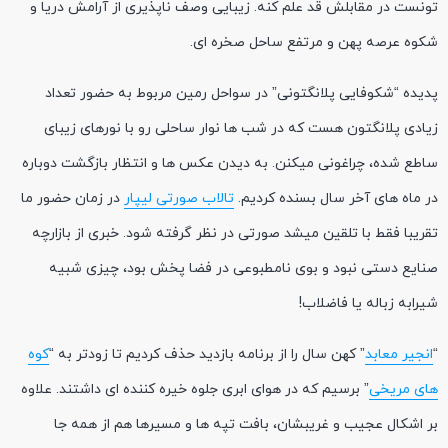
تونست در مقابلش قد علم کنه. زیبایی وصف ناپذیری از آرامش دریا و
شکوه عرصه پهن و مرتفع ساحل صخره ای.
پدیده “شکوفایی پلانگتونی” در سواحل رمین مربوط به حضور تعداد
زیادی پلانگتون هست که در شب ها نوار ساحلی رو با نورهای زیبای
ساطع شده، چراغونی میکنن. به دیدن عکس ها و انتظار بازگشت دوباره
در ماه های آخر سال بسنده کردیم.
تالاب صورتی لیپار
در زمان حضور ما
تقریبا فقط با تلقین میشد صورتی در نظر گرفته شود. خبری از بازارچه
صنایع دستی نبود و بوی نامطبوعی در فضا پخش بود، چیزی شبیه
شیرابه زباله یا فاضلاب!
“
انجیر معابد
” کهن سال را از برنامه بازدید حذف کردیم تا زودتر به “
کوه
های مریخی
” برسیم که در هوای ابری جلوه خیره کننده ای داشتند. علاوه
بر اشکال عجیب و غریبشان، بافت تپه ها و مسیرها هم از همه جا