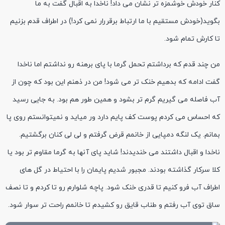
کنار خودش خوشمزه تر نشان می داد! ناخدا به اقبال گفت به ما
بگوید(خودش مستقیم با ما ارتباط برقررار نمی کرد!) در اطراف قدم بزنیم
تا کارش تمام شود.
من چند قدم که برداشتم تحمل گرما با پای برهنه رو نداشتم اما ناخدا
گفت ادامه که بدهیم خنک تر می شود! من در ذهنم این بود که چون از
آب فاصله می گیریم گرم تر بشود و همین طور هم بود. به جایی رسید
که احساس می کردم پوست کف پایم دارد ور میاید و نمیتوانستم روی پا
بمانم. یک لنگه دمپایی از خانمم قرض گرفتم و لی لی کنان برگشتیم.
ناخدا و اقبال داشتند می خندیدند! شاید پای آنها به گرما مقاوم تر بود یا
کلا سرکار گذاشته بودند. مجبور شدیم پایمان را با احتیاط در گل های
اطراف آب فرو کنیم تا قدری خنک شود. پاچه شلوارم رو تا کردم و تا نصف
ساق توی آب رفتم و طناب قایق رو کشیدم تا خانمم راحت تر سوار شود.