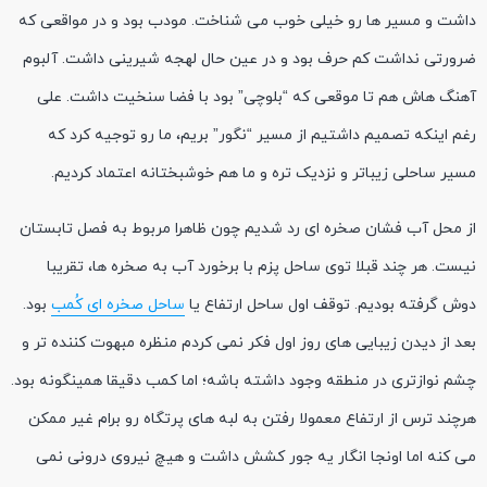
داشت و مسیر ها رو خیلی خوب می شناخت. مودب بود و در مواقعی که
ضرورتی نداشت کم حرف بود و در عین حال لهجه شیرینی داشت. آلبوم
آهنگ هاش هم تا موقعی که “بلوچی” بود با فضا سنخیت داشت. علی
رغم اینکه تصمیم داشتیم از مسیر “نگور” بریم، ما رو توجیه کرد که
مسیر ساحلی زیباتر و نزدیک تره و ما هم خوشبختانه اعتماد کردیم.
از محل آب فشان صخره ای رد شدیم چون ظاهرا مربوط به فصل تابستان
نیست. هر چند قبلا توی ساحل پزم با برخورد آب به صخره ها، تقریبا
دوش گرفته بودیم. توقف اول ساحل ارتفاع یا
ساحل صخره ای کُمب
بود.
بعد از دیدن زیبایی های روز اول فکر نمی کردم منظره مبهوت کننده تر و
چشم نوازتری در منطقه وجود داشته باشه؛ اما کمب دقیقا همینگونه بود.
هرچند ترس از ارتفاع معمولا رفتن به لبه های پرتگاه رو برام غیر ممکن
می کنه اما اونجا انگار یه جور کشش داشت و هیچ نیروی درونی نمی