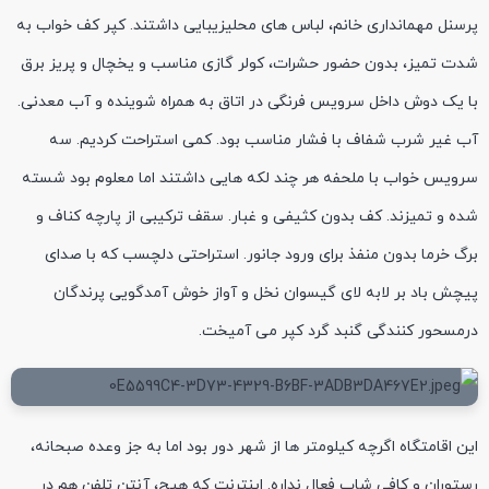
پرسنل مهمانداری خانم، لباس های محلیزیبایی داشتند. کپر کف خواب به
شدت تمیز، بدون حضور حشرات، کولر گازی مناسب و یخچال و پریز برق
با یک دوش داخل سرویس فرنگی در اتاق به همراه شوینده و آب معدنی.
آب غیر شرب شفاف با فشار مناسب بود. کمی استراحت کردیم. سه
سرویس خواب با ملحفه هر چند لکه هایی داشتند اما معلوم بود شسته
شده و تمیزند. کف بدون کثیفی و غبار. سقف ترکیبی از پارچه کناف و
برگ خرما بدون منفذ برای ورود جانور. استراحتی دلچسب که با صدای
پیچش باد بر لابه لای گیسوان نخل و آواز خوش آمدگویی پرندگان
درمسحور کنندگی گنبد گرد کپر می آمیخت.
این اقامتگاه اگرچه کیلومتر ها از شهر دور بود اما به جز وعده صبحانه،
رستوران و کافی شاپ فعال نداره. اینترنت که هیچ، آنتن تلفن هم در