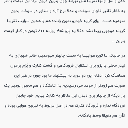
حمل و نقل اونجا تقریبا مثل تهرانه چون بنزین گرون تره! این قیمت بالاتر
به خاطر تاثیر قاچاق سوخت و عملا نرخ آزاد و شناور در سوخت بدون
سهمیه هست. برای کرایه خودرو بدون راننده هم با همین شرایط، تقریبا
گزینه موجهی پیدا نشد. مثلا یه پژو ۴۰۵ روزانه ۸۰۰ تومن در کنار قیمت
بنزین…
در حالیکه ما توی هواپیما به سمت چابهار میومدیم، خانم شهبازی یه
لیدر محلی با پژو برای استقبال فرودگاهی و گشت کنارک و پُزم برامون
هماهنگ کرد. ادغام این دو مورد به پیشنهاد ما بود چون در غیر این
صورت هم زودتر از موعد می رسیدیم به اقامتگاه و هم مجبور بودیم یک
بار دیگه از چابهار برای دیدن این مناظر به کنارک بیایم. خود چابهار
فرودگاه نداره و فرودگاه کنارک هم در اصل مربوط به نیروی هوایی بوده و
الآن هم دقیقا وسط پادگانه.