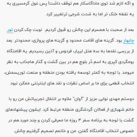
و اگه لازم شد توی ماداگاسکار هم توقف داشت! پس غول گرمسیری به
یه نقطه خنک تر اما به شدت شرجی ترتغییر کرد.
بعد از صحبت با همسرم این چالش رو قبول کردیم. نوبت چک کردن
تور
چابهار
بود. گزینه های اقامت محدود و گزینه های پروازی، محدودتر. بعد
از بررسی نقدها به سه هتل لیپار، فردوس و آذین رسیدیم. یه اقامتگاه
بومگردی کپری به اسم دُر بلوچ هم در بین گشت و گذار هاجذاب به نظر
میومد. با توجه به کمتر توسعه یافته بودن منطقه و صنعت توریسمش،
انتخاب قطعی برای ما بر اساس نظرات و نقد های اینترنتی ممکن نبود.
دوستم مهدی نوابی عزیز از “آوان” علاوه بر انتقال تجربیاتش من رو با
خانم شهبازی از فعالان گردشگری منطقه مرتبط کرد. ایشون پیشنهادهای
گشت با توجه به برنامه سفر ۴ روزه ما معرفی کردن و چند مورد هم در
خصوص انتخاب اقامتگاه گفتن. من و خانمم تصمیم گرفتیم چالش