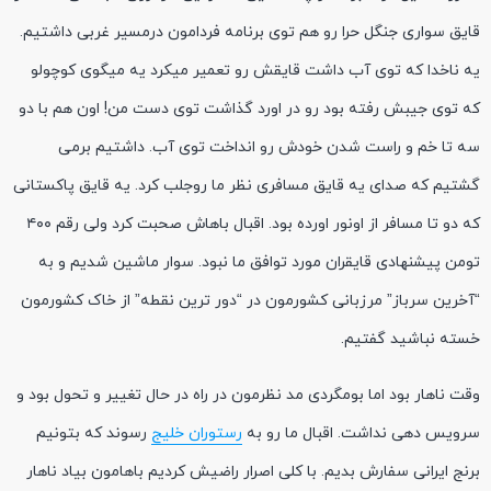
قایق سواری جنگل حرا رو هم توی برنامه فردامون درمسیر غربی داشتیم.
یه ناخدا که توی آب داشت قایقش رو تعمیر میکرد یه میگوی کوچولو
که توی جیبش رفته بود رو در اورد گذاشت توی دست من! اون هم با دو
سه تا خم و راست شدن خودش رو انداخت توی آب. داشتیم برمی
گشتیم که صدای یه قایق مسافری نظر ما روجلب کرد. یه قایق پاکستانی
که دو تا مسافر از اونور اورده بود. اقبال باهاش صحبت کرد ولی رقم ۴۰۰
تومن پیشنهادی قایقران مورد توافق ما نبود. سوار ماشین شدیم و به
“آخرین سرباز” مرزبانی کشورمون در “دور ترین نقطه” از خاک کشورمون
خسته نباشید گفتیم.
وقت ناهار بود اما بومگردی مد نظرمون در راه در حال تغییر و تحول بود و
سرویس دهی نداشت. اقبال ما رو به
رستوران خلیج
رسوند که بتونیم
برنج ایرانی سفارش بدیم. با کلی اصرار راضیش کردیم باهامون بیاد ناهار