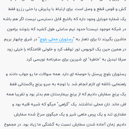
کش و قوس قطع و وصل است. برای ارتباط با پذیرش یا حتی رزرو فقط
یک شماره موبایل وجود داره که بالتبع قابل دسترسی نیست اگر هم باشه
در شبکه موجود نیست! حدود نیم ساعتی طول کشید که بتونند برامون
ماشین بگیرند تا برای ناهار به "
رستوران محلی بلوچ
" در شرق چابهار بریم.
در همین حین یک اتوبوس تور توقف کرد و خلوتی اقامتگاه را خیلی زود
صرفا تبدیل به “خاطره” ای شیرین برای سفرنامه نویسی کرد.
رستوران بلوچ پرسنل با حوصله ای دارد. همه سوالات ما رو جواب دادند و
راهنمایی ذائقه ای لازم انجام شد. با توجه به سرو برنج پاکستانی فقط
یک برنج سفارش دادیم که از برنج بیمارستان هم بدتر بود و تقریبا همه
اش ماند. نان محلی نداشتند. یک "کَراهی" میگو که شبیه قلیه بود و
مقداری تند و یک پرس ماهی شیر و یک میگوی سرخ شده سفارش
دادیم. زمان آماده شدن سفارش نسبت به گشنگی ما زیاد بود. در مجموع