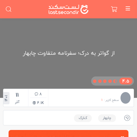
از گواتر به درک؛ سفرنامه متفاوت چابهار
4.5
11
8
1401
سطح کاربر :
1
آذر
4.1K
چابهار
کنارک