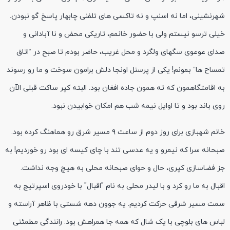
شهرنشینی، اما نه اسنپ و نه تاکسی های تلفنی چابهار پاسخ گو نبودن.
خیلی ترسو نیستم ولی با حضور خانمم، تاریکی محض و نا آبادانی و
صدای عوعوی سگهای ولگرد و محل غریب، حاضر بودم تا صبح در “اتاق
تمساح ها” بمونم! یکی از پرسنل اونجا دلش برامون سوخت و ما رو رسوند
به اقامتگاهمون که ته همون جاده افغان بود. البته کپر ساکت قبلی الآن
روی باند بود و تا اوایل نیمه شب هم امکان خوابیدن نبود.
خانم شهبازی برای روز دوم از ساعت ۹ مسیر شرق رو هماهنگ کرده بود.
صبحانه سرا که نیمرو و یه عدسی تند با چای کیسه ای بود رو خوردیم! به
جز فضاسازی کپری، حال و حوای صبحانه محلی به هیچ وجه نداشت.
اقبال به ما رو کرد و با لیدر محلی به نام "اقبال" با خودروی اسپرتیج به
سمت مسیر شرقی حرکت کردیم. یه جوون دهه شستی با ظاهر آراسته و
لباس های بلوچی با یک شال که همه جا همراهش بود. رانندگی مطمئنی