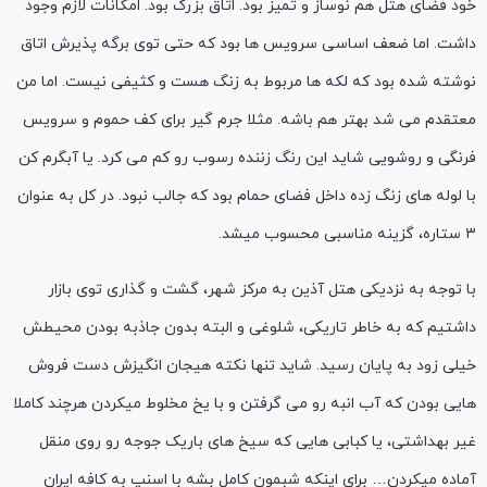
خود فضای هتل هم نوساز و تمیز بود. اتاق بزرگ بود. امکانات لازم وجود
داشت. اما ضعف اساسی سرویس ها بود که حتی توی برگه پذیرش اتاق
نوشته شده بود که لکه ها مربوط به زنگ هست و کثیفی نیست. اما من
معتقدم می شد بهتر هم باشه. مثلا جرم گیر برای کف حموم و سرویس
فرنگی و روشویی شاید این رنگ زننده رسوب رو کم می کرد. یا آبگرم کن
با لوله های زنگ زده داخل فضای حمام بود که جالب نبود. در کل به عنوان
۳ ستاره، گزینه مناسبی محسوب میشد.
با توجه به نزدیکی هتل آذین به مرکز شهر، گشت و گذاری توی بازار
داشتیم که به خاطر تاریکی، شلوغی و البته بدون جاذبه بودن محیطش
خیلی زود به پایان رسید. شاید تنها نکته هیجان انگیزش دست فروش
هایی بودن که آب انبه رو می گرفتن و با یخ مخلوط میکردن هرچند کاملا
غیر بهداشتی، یا کبابی هایی که سیخ های باریک جوجه رو روی منقل
آماده میکردن… برای اینکه شبمون کامل بشه با اسنپ به کافه ایران