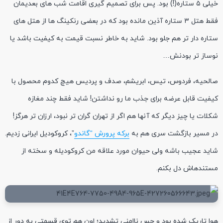
خیلی ۵ ستاره(!) بود. پس برای تصمیم گیری اقامت شب های بعدیمان
فقط هتل ۳ ستاره آذین مانده بود که در بعضی رنکینگ ها از هتل های
ستاره دار تر هم جلو بود. شاید به خاطر نسبت قیمت به کیفیت باشد یا
نوساز تر بودنش…
صالحیه، فردوس، تیس، ابریشم، صدف و پردیس هیچ کدوم محصول با
کیفیت قابل عرضه برای جذب ما رو نداشتن! شاید فقط چند مغازه
شکلات یا چیز دیگر که آنها هم اگر از تهران گران تر نبود، ارزان تر هرگز!
در مسیر بازگشت سری هم به
برکه پرورش “گاندو
”، کروکودیل ایرانی زدیم.
شاید عجیب باشه ولی حیوان مورد علاقه من کروکودیله و سخته از
مستندهاش دل بکنم.
هوا تاریک شده بود و حس ناامنی تشدید؛ اون هم توی قسمتی به دور از