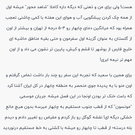
هست! ولی برای من و ذهنی که دیگه داره کاملا “شاهد محور” میشه اول
از همه چک کردن پیشگویی آب و هوای این هفته با کمی چاشنی تعجب
همراه بود که میانگین دمای چابهار رو ۴-۵ درجه از تهران و بیشتر از اون
از گلستان به عنوان گزینه اول سفرمون و حتی بقیه مناطق حاشیه ای
خلیج فارس از بوشهر تا قشم و کیش، پایین تر نشون می داد و از اون
مهم تر نیمه ابری!
برای همین با سعید که تجربه این سفر رو چند بار داشت تماس گرفتم و
اون منو با یه پدیده جوی منحصر به منطقه چابهار در کل ایران آشنا کرد
که باعث خنک تر بودن اونجا در این فصل میشه. جریان موسمی
“مونسون” که از قطب جنوب مستقیم به چابهار میرسه بدون هیچ مانع
خشکی دیگه ای! نقشه گوگل رو باز کردم و مقیاس رو تغییر دادم و دیدم
بله درسته؛ از قطب تا چابهار رو میشه با کشتی به خط مستقیم درنوردید