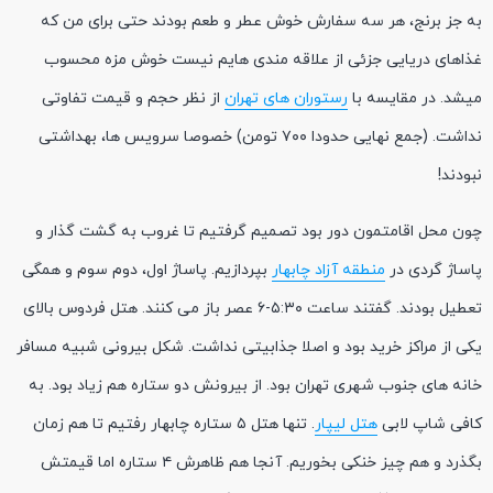
به جز برنج، هر سه سفارش خوش عطر و طعم بودند حتی برای من که
غذاهای دریایی جزئی از علاقه مندی هایم نیست خوش مزه محسوب
میشد. در مقایسه با
رستوران های تهران
از نظر حجم و قیمت تفاوتی
نداشت. (جمع نهایی حدودا ۷۰۰ تومن) خصوصا سرویس ها، بهداشتی
نبودند!
چون محل اقامتمون دور بود تصمیم گرفتیم تا غروب به گشت گذار و
پاساژ گردی در
منطقه آزاد چابهار
بپردازیم. پاساژ اول، دوم سوم و همگی
تعطیل بودند. گفتند ساعت ۵:۳۰-۶ عصر باز می کنند. هتل فردوس بالای
یکی از مراکز خرید بود و اصلا جذابیتی نداشت. شکل بیرونی شبیه مسافر
خانه های جنوب شهری تهران بود. از بیرونش دو ستاره هم زیاد بود. به
کافی شاپ لابی
هتل لیپار
. تنها هتل ۵ ستاره چابهار رفتیم تا هم زمان
بگذرد و هم چیز خنکی بخوریم. آنجا هم ظاهرش ۴ ستاره اما قیمتش