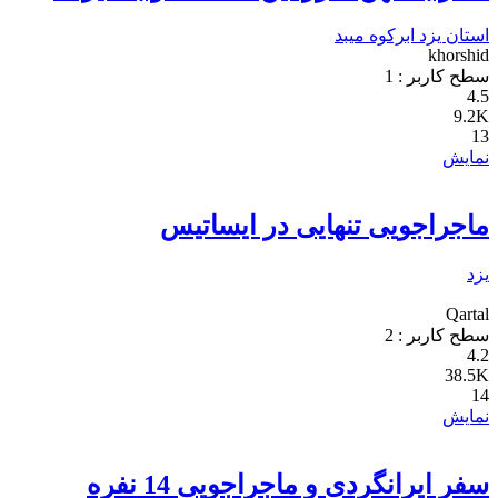
استان یزد
ابرکوه
میبد
khorshid
سطح کاربر :
1
4.5
9.2K
13
نمایش
ماجراجویی تنهایی در ایساتیس
یزد
Qartal
سطح کاربر :
2
4.2
38.5K
14
نمایش
سفر ایرانگردی و ماجراجویی 14 نفره