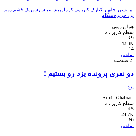
ایرانشهر
چابهار
کنارک
کازرون
کرمان
بندرعباس
سیریک
قشم
میبد
یزد
جزیره هنگام
هما یزدویی
سطح کاربر :
2
3.9
42.3K
14
نمایش
2 قسمت
دو نفری پرونده یزد رو بستیم !
یزد
Armin Ghabraei
سطح کاربر :
2
4.5
24.7K
60
نمایش