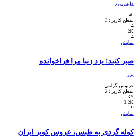
طبس
یزد
ati
سطح کاربر :
3
4
2K
4
نمایش
صبر کنید! یزد زیبا مرا فراخوانده
یزد
فرنوش گرامی
سطح کاربر :
2
3.5
3.2K
9
نمایش
کوله گردی به طبس، عروس کویر ایران