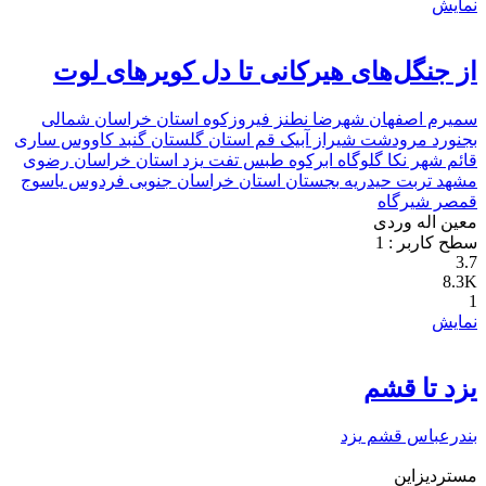
نمایش
از جنگل‌های هیرکانی تا دل کویرهای لوت
سمیرم
اصفهان
شهرضا
نطنز
فیروزکوه
استان خراسان شمالی
بجنورد
مرودشت
شیراز
آبیک
قم
استان گلستان
گنبد کاووس
ساری
قائم شهر
نکا
گلوگاه
ابرکوه
طبس
تفت
یزد
استان خراسان رضوی
مشهد
تربت حیدریه
بجستان
استان خراسان جنوبی
فردوس
یاسوج
قمصر
شیرگاه
معین اله وردی
سطح کاربر :
1
3.7
8.3K
1
نمایش
یزد تا قشم
بندرعباس
قشم
یزد
مستردیزاین