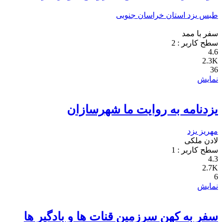
طبس
یزد
استان خراسان جنوبی
سفر با ممد
سطح کاربر :
2
4.6
2.3K
36
نمایش
یزدنامه به روایت ما شهرسازان
مهریز
یزد
لادن ملکی
سطح کاربر :
1
4.3
2.7K
6
نمایش
سفر به کهن سرزمین قنات ها و بادگیر ها