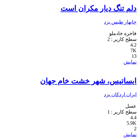
دلم تنگ دیار مکران است
چابهار
طبس
یزد
فاخره خادملو
سطح کاربر :
2
4.2
7K
13
نمایش
ایساتیس، شهر خشت خام جهان
ایران
اردکان
یزد
عسل
سطح کاربر :
1
4.4
5.9K
2
نمایش