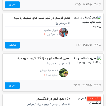
4.5
18.2K
27
نمایش
طعم فوتبال در شهر شب های سفید، روسیه
سن پترزبورگ
کورش صالحی
سطح کاربر :
1
4.4
14.5K
11
نمایش
سفری افسانه ای به زادگاه تزارها ، روسیه
مسکو
سن پترزبورگ
فاطمه خرقه پوش
سطح کاربر :
5
4.4
22.3K
33
نمایش
250 هزار قدم در فرنگستان
4 قسمت
مسکو
پاریس
برلین
پراگ
بروکسل