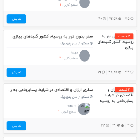
سطح کاربر :
1
4.5
22.5K
40
نمایش
سفر بدون تور به روسیه، کشور گنبدهای پیازی
3 قسمت
مسکو
سن پترزبورگ
مهسا
سطح کاربر :
2
4.4
38.8K
69
نمایش
سفری ارزان و اقتصادی در شرایط پسابرجامی به روسیه
2 قسمت
مسکو
سن پترزبورگ
hesam
سطح کاربر :
1
4
13.6K
23
نمایش