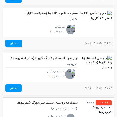
سفر به قلمرو تاتارها (سفرنامه کازان)
کازان
رضا نمازی
سطح کاربر :
1
4.6
9.1K
27
نمایش
از جنس فلسفه، به رنگ کهربا (سفرنامه روسیه)
روسیه
فرشته درخشش
سطح کاربر :
1
4.6
9.1K
25
نمایش
سفرنامه روسیه، سنت پترزبورگ شهرتزارها
2 قسمت
روسیه
سن پترزبورگ
نوشاد میرقطبی