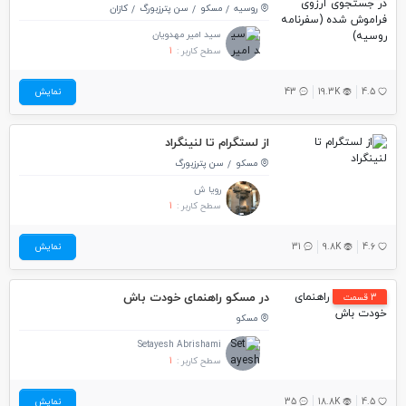
روسیه
مسکو
سن پترزبورگ
کازان
سید امیر مهدویان
سطح کاربر :
1
4.5
19.3K
43
نمایش
از لستگرام تا لنینگراد
مسکو
سن پترزبورگ
رویا ش
سطح کاربر :
1
4.6
9.8K
31
نمایش
در مسکو راهنمای خودت باش
3 قسمت
مسکو
Setayesh Abrishami
سطح کاربر :
1
4.5
18.8K
35
نمایش