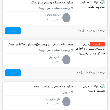
سفرنامه مسکو و سن پترزبورگ
روسیه
مسکو
سن پترزبورگ
Sheida Shirian
سطح کاربر :
1
4.5
9.8K
36
نمایش
هفت شب برفی در روسیه(زمستان 1397 در مسکو و سن پترزبورگ)
2 قسمت
روسیه
مسکو
سن پترزبورگ
لیلا موحدیان
سطح کاربر :
2
4.5
27.4K
110
نمایش
سفرنامه سوچی، بهشت روسیه
سوچی
سارا خوش نژاد
سطح کاربر :
1