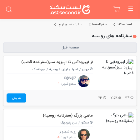
لست‌سکند
سفرنامه‌ها
سفرنامه‌های اروپا
سفرنامه های روسیه
صفحه قبل
از اپیزودآبی تا اپیزود سبز(سفرنامه قطب)
جهان
آسیا
ایران
روسیه
مورمانسک
S@N@Z
سطح کاربر :
1
4.4
17.5K
23
نمایش
ماهیِ بزرگ (سفرنامه روسیه)
مسکو
سن پترزبورگ
روزبه شهنواز
سطح کاربر :
5