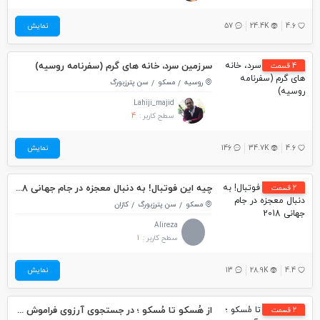
4.6
24.4K
57
نمایش
سرزمین سرد، خانه های گرم (سفرنامه روسیه)
4 قسمت
روسیه
مسکو
سن پترزبورگ
Lahiji_majid
سطح کاربر :
4
4.6
34.7K
146
نمایش
چیه این فوتبال! به دنبال معجزه در جام جهانی 2018
2 قسمت
مسکو
سن پترزبورگ
کازان
Alireza
سطح کاربر :
1
4.4
28.9K
13
نمایش
از هُسکو تا مُسکو ؛ در جستجوی آرزوی فراموش شده (سفرنامه روسیه)
2 قسمت