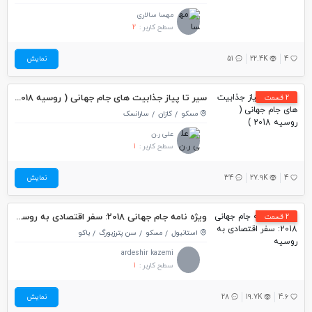
مهسا سالاری
سطح کاربر :
2
4
22.4K
51
نمایش
سیر تا پیاز جذابیت های جام جهانی ( روسیه 2018 )
2 قسمت
مسکو
کازان
سارانسک
علی ر.ن
سطح کاربر :
1
4
27.9K
34
نمایش
ویژه نامه جام جهانی 2018: سفر اقتصادی به روسیه
2 قسمت
استانبول
مسکو
سن پترزبورگ
باکو
ardeshir kazemi
سطح کاربر :
1
4.6
19.7K
28
نمایش