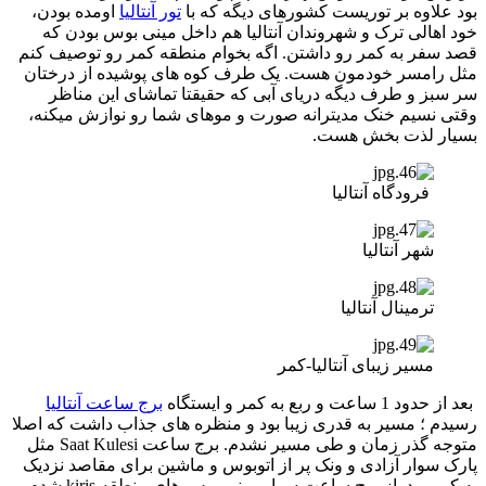
بود علاوه بر توریست کشورهای دیگه که با
تور آنتالیا
اومده بودن،
خود اهالی ترک و شهروندان آنتالیا هم داخل مینی بوس بودن که
قصد سفر به کمر رو داشتن. اگه بخوام منطقه کمر رو توصیف کنم
مثل رامسر خودمون هست. یک طرف کوه های پوشیده از درختان
سر سبز و طرف دیگه دریای آبی که حقیقتا تماشای این مناظر
وقتی نسیم خنک مدیترانه صورت و موهای شما رو نوازش میکنه،
بسیار لذت بخش هست.
فرودگاه آنتالیا
شهر آنتالیا
ترمینال آنتالیا
مسیر زیبای آنتالیا-کمر
بعد از حدود 1 ساعت و ربع به کمر و ایستگاه
برج ساعت آنتالیا
رسیدم ؛ مسیر به قدری زیبا بود و منظره های جذاب داشت که اصلا
متوجه گذر زمان و طی مسیر نشدم. برج ساعت Saat Kulesi مثل
پارک سوار آزادی و ونک پر از اتوبوس و ماشین برای مقاصد نزدیک
به کمر بود. از برج ساعت سوار مینی بوس های منطقه kiris شدم