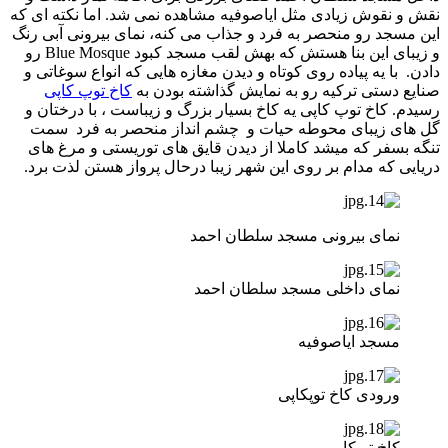
نقش و نقوش زیادی مثل ایاصوفیه مشاهده نمی شد. اما نکته ای که
این مسجد رو منحصر به فرد و جذاب می کنه، نمای بیرونی آبی رنگ
و زیبای این بنا هستش که بهش لقب مسجد کبود Blue Mosque رو
دادن. با یه پیاده روی کوتاه و دیدن مغازه هایی که انواع سوغاتی و
صنایع دستی ترکیه رو به نمایش گذاشته بودن به
کاخ توپ کاپی
رسیدم. کاخ توپ کاپی یه کاخ بسیار بزرگ و زیباست ، با درختان و
گل های زیبای محوطه حیات و چشم انداز منحصر به فرد سمت
تنگه بسفر که میشد کاملا از دیدن قایق های توریستی و مرغ های
دریایی که مدام بر روی این شهر زیبا درحال پرواز هستن لذت برد.
نمای بیرونی مسجد سلطان احمد
نمای داخلی مسجد سلطان احمد
مسجد ایاصوفیه
ورودی کاخ توپکاپی
کاخ توپکاپی