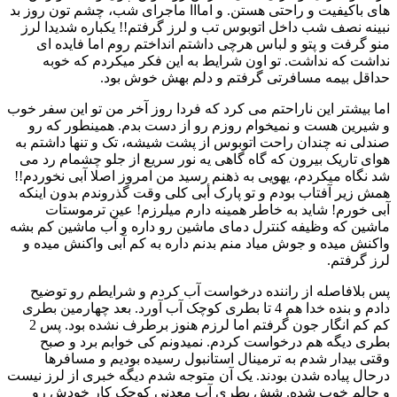
های باکیفیت و راحتی هستن. و امااا ماجرای شب، چشم تون روز بد
نبینه نصف شب داخل اتوبوس تب و لرز گرفتم!! یکباره شدیدا لرز
منو گرفت و پتو و لباس هرچی داشتم انداختم روم اما فایده ای
نداشت که نداشت. تو اون شرایط به این فکر میکردم که خوبه
حداقل بیمه مسافرتی گرفتم و دلم بهش خوش بود.
اما بیشتر این ناراحتم می کرد که فردا روز آخر من تو این سفر خوب
و شیرین هست و نمیخوام روزم رو از دست بدم. همینطور که رو
صندلی نه چندان راحت اتوبوس از پشت شیشه، تک و تنها داشتم به
هوای تاریک بیرون که گاه گاهی یه نور سریع از جلو چشمام رد می
شد نگاه میکردم، یهویی به ذهنم رسید من امروز اصلا آبی نخوردم!!
همش زیر آفتاب بودم و تو پارک أبی کلی وقت گذروندم بدون اینکه
آبی خورم! شاید به خاطر همینه دارم میلرزم! عین ترموستات
ماشین که وظیفه کنترل دمای ماشین رو داره و آب ماشین کم بشه
واکنش میده و جوش میاد منم بدنم داره به کم آبی واکنش میده و
لرز گرفتم.
پس بلافاصله از راننده درخواست آب کردم و شرایطم رو توضیح
دادم و بنده خدا هم 4 تا بطری کوچک آب آورد. بعد چهارمین بطری
کم کم انگار جون گرفتم اما لرزم هنوز برطرف نشده بود. پس 2
بطری دیگه هم درخواست کردم. نمیدونم کی خوابم برد و صبح
وقتی بیدار شدم به ترمینال استانبول رسیده بودیم و مسافرها
درحال پیاده شدن بودند. یک آن متوجه شدم دیگه خبری از لرز نیست
و حالم خوب شده. شش بطری آب معدنی کوچک کار خودش رو