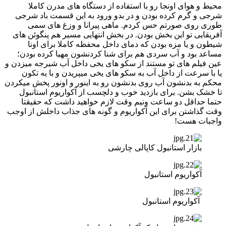
محیط و هوای اونجا رو با استفاده از دستگاه های مدرن کاملا
شرجی و گرم کرده بودن و در بدو ورود به این قسمت باد شرجی
طوری روی صورتم حس کردم. ماهی پیرانا و وزغ های سمی
آفریقایی تو این بخش بودن. در بخش انتهایی مسیر هم پنگوئن های
شیطون و یا مزه بودن که دمای داخل محفظه کاملا برای اونا
مساعد بود و آب سردی هم برای شنا کردنشون مهیا کرده بودن؛
عین فیلم های تو مستند از سکو های یخی داخل آب شیرجه میزدن و
یا با سرعت از داخل آب به سکو های یخی میپریدن و با یه تکون
محکم به بدنشون آب روی بدنشون رو به اینور و اونور پخش میکردن
تا خشک بشن. برای بازدید خوب و دلچسب از آکواریوم استانبول
حتما حداقل دو ساعت ونیم وقت لازم خواهید داشت که حقیقتا
وقت گذاشتن برای این آکواریوم و گونه های جذاب داخلش از اوجب
واجبات هست!
بازار استانبول کاپالی چارشی
آکواریوم استانبول
آکواریوم استانبول