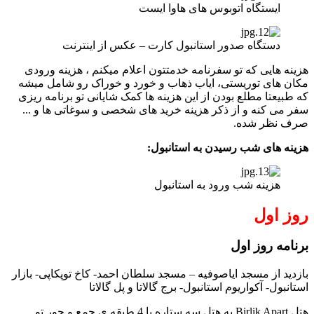
ایستگاه اتوبوس های هاوا ایست
دستگاه صدور استانبول کارت – عکس از اینترنت
هزینه هایی که تو سفرنامه خدمتتون اعلام میکنم ، هزینه ورودی
مکان های توریستی، ایاب ذهاب و خورد و خوراک رو شامل میشه
که طبیعتا مطلع بودن از این هزینه ها کمک شایانی تو برنامه ریزی
سفر می کنه و از ذکر هزینه خرید های شخصی و سوغاتی ها و ...
صرف نظر شده.
هزینه های شب رسیدن به استانبول:
هزینه شب ورود به استانبول
روز اول
برنامه روز اول
بازدید از مسجد ایاصوفیه – مسجد سلطان احمد- کاخ توپکاپی- بازار
استانبول- آکواریوم استانبول- برج گالاتا و پل گالاتا
هتل Birlik Apart یه هتل سه ستاره با 4 طبقه ی جمع و جور تو