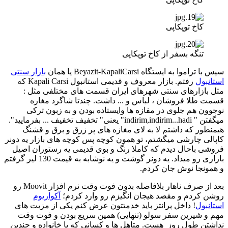
کاخ توپکاپی
تنگه بسفر از کاخ توپکاپی
سپس با تراموا به ایستگاه ‌Beyazit-KapaliCarsi یا همان
بازار سنتی
استانبول
رفتم. بازار معروف و قدیمی استانبول Kapali Carsi که
مثل بازارهای سنتی شهرهای ایران قسمت های مختلفی مثل :
قسمت طلا فروشان ، لباس و ... داشت. چندتا شاگرد مغاره
نوجوون هم جلوی در مفازه ها وایستاده بودن و به زبون ترکی
میگفتن " indirim,indirim...hadi" یعنی" تخفیف تخفیف ... بفرمایید".
هیمنطور که داشتم لا به لای مغازه های پر زرق و برق و قشنگ
کاپالی چارشی میگشتم، تو همون کوچه پس کوچه های بازار یه دونر
فروشی باحال دیدم که کاملا رنگ و بوی قدیمی یه رستوران اصیل
بازاری رو میداد. یه دونر گوشت و یه نوشابه به قیمت 130 لیر گرفتم
و همونجا نوش جان کردم.
بعد از صرف ناهار بلافاصله بدون فوت وقت نرم افزار Moovit رو
روشن کردم و مقصد هیجان انگیزم رو وارد کردم؛
آکواریوم
استانبول
! داخل پرانتز باید خدمتتون عرض کنم یکی از مزیت های
مهم و شیرین سفر سولو (تنهایی) همین سریع بودن و فوت وقت
نداشتن طول روز هست. متاهل ها و کسانی که با خانواده و چندین