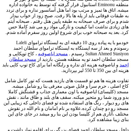
منطقه Eminonu استانبول قرار گرفته که توسط یه خانواده اداره
میشه. اتاق ها تمیز و مرتب بود اما هتل آسانسور نداره و برای تردد
به طبقات فوقانی باید از پله ها بالا رفت. صبح زود از خواب بیدار
شدم و برای صرف صبحانه به طبقه پایین هتل رفتم . صبحانه آیتم
های زیادی نداشت اما کیفیت و تازگی مواد رو می شد کاملا حس
کرد. بعد یه صبحانه خوب برای شروع اولین روز سفرم آماده شدم.
خودمو با یه پیاده روی 10 دقیقه ای به ایستگاه تراموای Laleli
رسوندم و بعد از سه ایستگاه به ایستگاه تراموای سلطان احمد
Sultan Ahmed Stasiyon رسیدم .
مسجد ایاصوفیه
، کاخ توپکاپی و
مسجد سلطان احمد تو یه منطقه هستن. بازدید از
مسجد سلطان
احمد
و ایاصوفیه هزینه ای نداره و رایگانه اما برای کاخ توپ کاپی باید
هزینه ای بین 350 تا 550 لیر بپردازید.
تفاوت هزینه ها هم تو قسمت های بازدید هست که تور کامل شامل
کاخ اصلی ، حرم سرا و فایل صوتی معرفی بنا رو شامل میشه.
مسجد (کلیسای) ایاصوفیه با اون معماری جذاب و قشنگش کاملا
بدو ورود شما رو متحیر میکنه. سقف های بلند و طاق مانند ، نقش
های رو دیوار ، رنگ های استفاده شده تو فضای داخلی که زیبایی این
مسجد رو دو چندان کرده.علاوه بر نام امامان و نام الله در نقوش
مختلف ،آثاری هم از کلیسا بودن این بنا رو میشد در جای جای این
بنای زیبا مشاهده کرد.
داخل مسجد سلطان احمد فضای بزرگی برای اقامه نماز داشت و