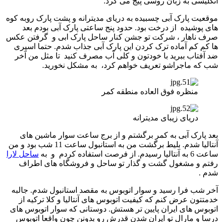
انگلیسی به زبان روسی پیج می کرد.
موقعیت پارک آبی چسبیده به دریای مدیترانه و پشت پارک روبه کوه
های پوشیده از درخت بود. حدود پنج ساعتی پارک آبی بودم بعد
صرف ناهار ، شرکت تو جشن کنار ساحل پارک ابی و گرفتن عکس
ها کم کم آماده ترک کردن این پارک آبی جذاب شدم. حتما اسپری
ضد آفتاب ببرید با خودتون و کلی آب مصرف کنید تا مثل من آخر
شب که ماجراشو تعریف خواهم کرد، به مشکل نخورید.
منظره فوق العاده منطقه کمر
دریای زیبای مدیترانه
بعد پارک آبی به کمر برگشتم و از برج ساعت سوار ماشین های
آنتالیا شدم. بلیط برگشت من به استانبول ساعت 11 شب بود و من
ساعت 6 به آنتالیا رسیدم. از فرصت استفاده کردم و به
ساحل لارا
رفتم و مشغول گشت و گذار تو ساحل و فروشگاه های اطراف
شدم .
آخر شب فرا رسید و سوار اتوبوس به مقصد استانبول شدم. جالبه
خدمتتون عرض کنم که کیفیت اتوبوس های آنتالیا و کلا ترکیه از
اتوبوس های ایران پایین تر هستش. دوستانی که سوار اتوبوس های
درسا و مارال تو ایران شدن قدرش رو بدونن چون واقعا اتوبوس