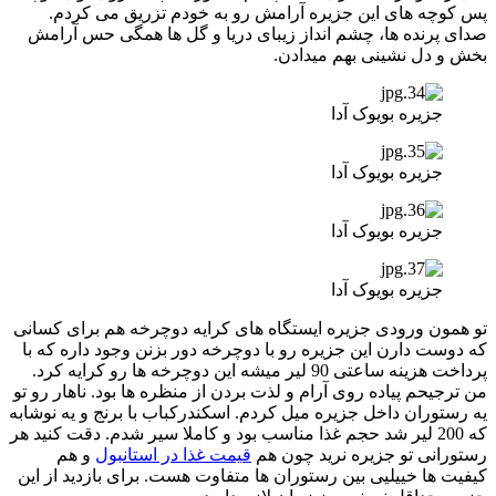
پس کوچه های این جزیره آرامش رو به خودم تزریق می کردم.
صدای پرنده ها، چشم انداز زیبای دریا و گل ها همگی حس آرامش
بخش و دل نشینی بهم میدادن.
جزیره بویوک آدا
جزیره بویوک آدا
جزیره بویوک آدا
جزیره بویوک آدا
تو همون ورودی جزیره ایستگاه های کرایه دوچرخه هم برای کسانی
که دوست دارن این جزیره رو با دوچرخه دور بزنن وجود داره که با
پرداخت هزینه ساعتی 90 لیر میشه این دوچرخه ها رو کرایه کرد.
من ترجیحم پیاده روی آرام و لذت بردن از منظره ها بود. ناهار رو تو
یه رستوران داخل جزیره میل کردم. اسکندرکباب با برنج و یه نوشابه
که 200 لیر شد حجم غذا مناسب بود و کاملا سیر شدم. دقت کنید هر
رستورانی تو جزیره نرید چون هم
قیمت غذا در استانبول
و هم
کیفیت ها خییلیی بین رستوران ها متفاوت هست. برای بازدید از این