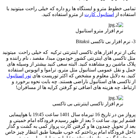
تمامی خطوط مترو و ایستگاه ها رو داره که خیلی راحت میتونید با
استفاده از
استانبول کارت
از مترو استفاده کنید.
نرم افزار مترو استانبول
3- نرم افزار بی تاکسی Bitaksi
یکی از نرم افزار های تاکسی اینترنتی ترکیه که خیلی راحت میتونید
مثل تاکسی های اینترنتی کشور خودمون مبدا، مقصد ، نام راننده و
پلاک ماشین رو مشاهده کنید. البته سعی کنید بیشتر از وسیله های
حمل و نقل عمومی استانبول مثل مترو، تراموا و اتوبوس استفاده
کنید. به دلایل معلوم و مشخص که اکثر توریست های
تور استانبول
از تاکسی های استانبول ناراضی هستند. چه بابت نحوه برخورد و
ارتباط، چه هزینه های اضافی تو گرفتن کرایه ها از مسافران!
نرم افزار تاکسی اینترنتی بی تاکسی
پرواز من در تاریخ 16 تیرماه سال 1401 ساعت 19:45 با هواپیمایی
قشم ایر بود. ساعت 5 بعد از ظهر رسیدم فرودگاه امام خمینی و
بعد از تحویل چمدون ها و گرفتن کارت پرواز کمی به گشت و گذار
داخل فرودگاه امام پرداختم که خوب طبیعتا طبق انتظار چیز خاص
و هیجان انگیزی متاسفانه نداشت؛ اما چون اولین بار بود سفر