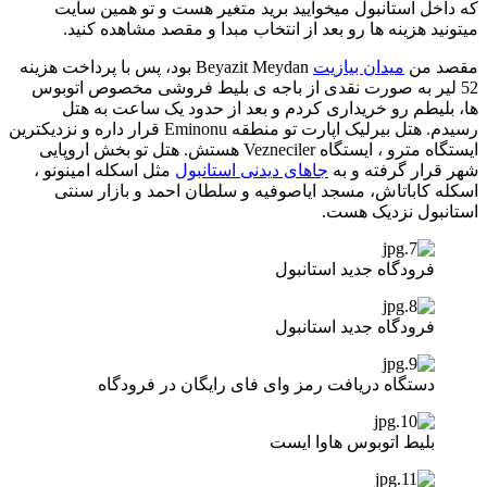
که داخل استانبول میخوایید برید متغیر هست و تو همین سایت
میتونید هزینه ها رو بعد از انتخاب مبدا و مقصد مشاهده کنید.
مقصد من
میدان بیازیت
Beyazit Meydan بود، پس با پرداخت هزینه
52 لیر به صورت نقدی از باجه ی بلیط فروشی مخصوص اتوبوس
ها، بلیطم رو خریداری کردم و بعد از حدود یک ساعت به هتل
رسیدم. هتل بیرلیک اپارت تو منطقه Eminonu قرار داره و نزدیکترین
ایستگاه مترو ، ایستگاه Vezneciler هستش. هتل تو بخش اروپایی
شهر قرار گرفته و به
جاهای دیدنی استانبول
مثل اسکله امینونو ،
اسکله کاباتاش، مسجد ایاصوفیه و سلطان احمد و بازار سنتی
استانبول نزدیک هست.
فرودگاه جدید استانبول
فرودگاه جدید استانبول
دستگاه دریافت رمز وای فای رایگان در فرودگاه
بلیط اتوبوس هاوا ایست