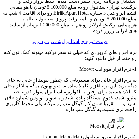
استقلال و برنامه ریزی سفر دست میده . بلیط پرواز رفت و
برگشت تهران-استانبول رو به مبلغ 8.100.000 تومان با هواپیمایی
قشم ایر و هتل 3 ستاره Birlik Apart Hotel رو برای اقامت 4 شب به
مبلغ 5.200.000 تومان و بلیط رفت پرواز استانبول-آنتالیا با
هواپیمایی ترکیش ایرلانز رو هم به مبلغ 1.200.000 تومان از سایت
های ایرانی رزرو کردم.
قیمت تورهای استانبول 4 شب و 5 روز
نرم افزار های کاربردی که خیلی تو سفر ترکیه میتونه کمک تون کنه
رو حتما از قبل دانلود کنید:
1- نرم افزار موو ایت Moovit
یه نرم افزار عالی برای مسیریابی که چطور بتونید از جایی به جای
دیگه برید. این نرم افزار کاملا ساده ست و بهتون میگه مثلا از محلی
که الان هستید برای رفتن به آکواریوم استانبول سوار کدوم خط
مترو بشید، کدوم ایستگاه پیاده بشید و یا سوار اتوبوس شماره فلان
بشید و ... . تقریبا همان کار گوگل مپ رو میکنه ولی محیط کاربری
راحت تری نسبت به گوگل مپ داره.
نرم افزار Moovit
2- نرم افزار مترو استانبول Istanbul Metro Map