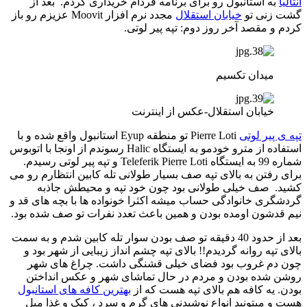
آنتالیا
به استانبول رو برای برنامه فردام خریداری کردم. بعد از
گشت زنی تو
خیابان استقلال
مجدد نرم افزار Moovit عزیزم رو باز
کردم و مقصد آخر روز دوم: تپه پیر لوتی.
میدان تکسیم
خیابان استقلال-عکس از اینترنت
تپه ی پیر لوتی
Pierre Loti تو منطقه Eyup استانبول واقع شده و با
استفاده از مترو خودمو به ایستگاه Halic رسوندم از اونجا با اتوبوس
شماره 99 به ایستگاه Teleferik Pierre Loti و تپه پیر لوتی رسیدم.
برای رفتن به بالای تپه صف بسیار طولانی تله کابین انتظارم رو می
کشید. صف خیلی طولانی بود چون خود تپه و محیطش جاذبه
گردشگری خانوادگی حساب میشه اکثرا خونواده ها با بچه های قد و
نیم قدشون اومده بودن و همین باعث تعدد نفرات تو صف شده بود.
بعد از حدود 40 دقیقه تو صف بودن سوار تله کابین شدم و به سمت
بالای تپه روانه گردیدم!! بالای تپه چشم انداز زیبایی از شهر بود و
چون دم غروب بود فضای خیلی قشنگی داشت. چراغ های شهر
روشن شده بودن و مردم در حال تماشای شهر و عکس انداختن
بودن. یه کافه هم بالای تپه هست که از
بهترین کافه های استانبول
هست و میتونید انواع نوشیدنی های گرم و سرد ، کیک و غذا میل