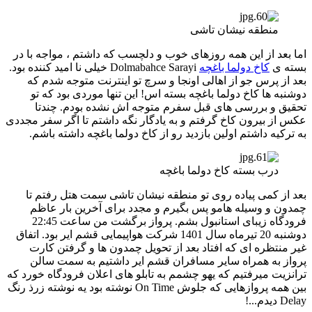
منطقه نیشان تاشی
اما بعد از این همه روزهای خوب و دلچسب که داشتم ، مواجه با در
بسته ی
کاخ دولما باغچه
Dolmabahce Sarayi خیلی نا امید کننده بود.
بعد از پرس جو از اهالی اونجا و سرچ تو اینترنت متوجه شدم که
دوشنبه ها کاخ دولما باغچه بسته اس! این تنها موردی بود که تو
تحقیق و بررسی های قبل سفرم متوجه اش نشده بودم. چندتا
عکس از بیرون کاخ گرفتم و به یادگار نگه داشتم تا اگر سفر مجددی
به ترکیه داشتم اولین بازدید رو از کاخ دولما باغچه داشته باشم.
درب بسته کاخ دولما باغچه
بعد از کمی پیاده روی تو منطقه نیشان تاشی سمت هتل رفتم تا
چمدون و وسیله هامو پس بگیرم و مجدد برای آخرین بار عاظم
فرودگاه زیبای استانبول بشم. پرواز برگشت من ساعت 22:45
دوشنبه 20 تیرماه سال 1401 شرکت هواپیمایی قشم ایر بود. اتفاق
غیر منتظره ای که افتاد بعد از تحویل چمدون ها و گرفتن کارت
پرواز به همراه سایر مسافران قشم ایر داشتیم به سمت سالن
ترانزیت میرفتیم که یهو چشمم به تابلو های اعلان فرودگاه خورد که
بین همه پروازهایی که جلوش On Time نوشته بود یه نوشته زرذ رنگ
Delay دیدم...!