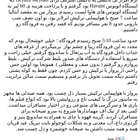
ایستگاه اتوبوس Havaist بود گرفتم و با پرداخت هزینه ی 60 لیر به
ایستگاه اتوبوس های هاوا ایست رسیدم. پرواز من به مقصد آنتالیا
ساعت 7 صبح با هواپیمایی ترکیش ایرلانز بود. تو اون نصف شب
بارونی حدود 8 نفر مسافر بودیم که قصد رفتن به فرودگاه رو
داشتیم.
حدود ساعت 5:10 صبح رسیدم فرودگاه ؛ خیلی خوشحال بودم که
مجدد به این فرودگاه زیبا و چشم نواز برمیگردم. از غرفه های
جذاب داخل فرودگاه یه آب پرتغال با ساندویچ گرفتم. خیلی راحت و
سریع با استفاده از دستگاه های صدور بلیط شرکت ترکیش ، بلیط
پروازم رو گرفتم ( بدون صف و معطلی ). همونجا بود اولین حس
راحتی از پرواز با ترکیش رو حس کردم. چون فقط یه کوله پشتی
داشتم دیگه سمت تحویل بار نرفتم و مستقیم سمت سالن ترانزیت
رفتم.
پرواز با هواپیمایی ترکیش بسیار دل چسب بود. همه صندلی ها مجهز
به مانیتور بزرگ با کیفیت تاچ و رزولیشن بالا بود که انواع فیلم ها،
بازی ها و سرگرمی های متنوعی رو در اختیار مسافران میذاشت.
کمی بعد از تیک آف مهماندارها شروع به سرو صبحانه برای
مسافران کردند. گزینه قهوه یا چای به همراه یه ساندویچ پنیر و
گردوی داغ، آب معدنی و یه شکلات کوچولو بابت تبریک عید قربان
همه و همه مثبب داشتن یه صبحانه خوشمزه و دل چسب شد.