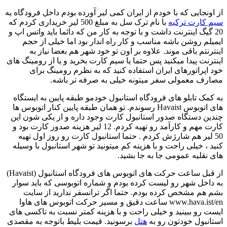
از اونجایی که با خودم از ایران کمی لیر آورده بودم داخل فرودگاه یه
سیم کارت ترکیه
با نام ترک سل به مبلغ 500 لیر خریداری کردم که
20 گیگ اینترنت داشت و با توجه به کار من که دائما باید واتس اپ و
ایمیلم روشن باشه مناسب و کار راه اندار بود اما خیلی از حجم
اینترنتم باقی موند. علاوه بر اون تو خود شهر هم بعضا نیاز به
اینترنت پیدا میکنید پس حتما یا سیم کارت بخرید و یا از رومینگ های
خود اپراتورهای ایران استفاده کنید که به نظرم رومینگ برای
مصارف معمولی سفر میتونه خیلی به صرفه تر باشه.
به کمک تابلو های فرودگاه استانبول خودمو طبقه پایین به ایستگاه
های اتوبوس Havaist رسوندم. تو همان طبقه پایین کنار اتوبوس ها
چندین دستگاه صدور استانبول کارت وجود داره و از یکی شون این
کارت مهم و کارآمد رو تهیه کردم. 12 لیر هزینه صدور کارت بود و
50 لیر هم شارژش کردم . حتما استانبول کارت رو روز اول تهیه
کنید ، خیلی راحت و با هزینه کم میتونید تو شهر استانبول با وسیله
های نقلیه عمومی جا به جا بشید.
از قبل ساعت حرکت های اتوبوس های فرودگاه استانبول (Havaist)
به داخل شهر رو لیست کرده بودم و شماره اتوبوسی که باید سوار
بشم هم مشخص کرده بودم. حتما اگر ترانسفر ندارید از سایت
www.hava.ist/en ساعت دقیق و مسیر حرکت اتوبوس های هاوا
ایست رو ببینید و خیلی راحت و با هزینه کمتر نسبت به تاکسی های
استانبول خودتون رو به
هتل
برسونید. قیمت بلیط باتوجه به مقصدی