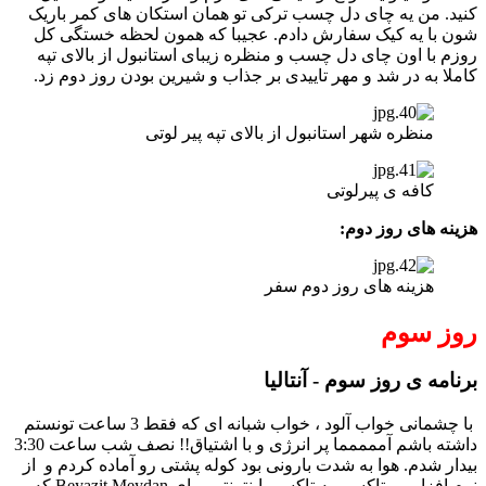
کنید. من یه چای دل چسب ترکی تو همان استکان های کمر باریک
شون با یه کیک سفارش دادم. عجیبا که همون لحظه خستگی کل
روزم با اون چای دل چسب و منظره زیبای استانبول از بالای تپه
کاملا به در شد و مهر تاییدی بر جذاب و شیرین بودن روز دوم زد.
منظره شهر استانبول از بالای تپه پیر لوتی
کافه ی پیرلوتی
هزینه های روز دوم:
هزینه های روز دوم سفر
روز سوم
برنامه ی روز سوم - آنتالیا
با چشمانی خواب آلود ، خواب شبانه ای که فقط 3 ساعت تونستم
داشته باشم آممممما پر انرژی و با اشتیاق!! نصف شب ساعت 3:30
بیدار شدم. هوا به شدت بارونی بود کوله پشتی رو آماده کردم و از
نرم افزار بی تاکسی یه تاکسی اینترنتی برای Beyazit Meydan که