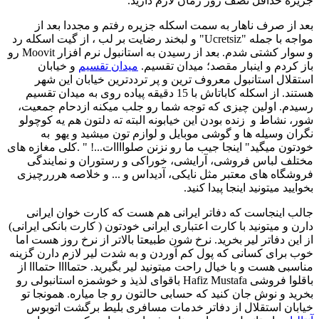
جزیره حداقل نصف روز زمان لازم دارید.
بعد از صرف ناهار به سمت اسکله جزیره رفتم و مجددا بعد از
مواجه با جمله "Ucretsiz" و لبخند رضایت بر لب ، از گیت اسکله رد
و سوار کشتی شدم. بعد از رسیدن به استانبول نرم افزار Moovit رو
باز کردم و اینبار مقصد؛ میدان تقسیم.
میدان تقسیم
و خیابان
استقلال استانبول معروف ترین و پر ترددترین خیابان این شهر
هستند. از اسکله کاباتاش با 15 دقیقه پیاده روی به میدان تقسیم
رسیدم. اولین چیزی که توجه شما رو جلب میکنه ازدحام جمعیت،
شور، نشاط و زنده بودن این خیابونه البته ته دلتون هم یه کوچولو
نگران وسیله ها و گوشی موبایل و لوازم تون میشید و یهو به
خودتون میگید" اینجا جیب ما رو نزنن صلواااات...! " .کلی مغازه های
مختلف لباس فروشی، آرایشی، خوراکی و رستوران و نمایندگی
فروشگاه های معتبر مثل نایکی، آدیداس و ... و خلاصه هرررچیزی
بخوایید میتونید اینجا پیدا کنید.
جالب اینجاست که دفاتر ایرانی هم هست که کارت خوان ایرانی
دارن و میتونید با کارت اعتباری ایرانی خودتون ( کارت بانکی ایرانی)
از این دفاتر لیر بخرید. نرخ شون طبیعتا بالاتر از نرخ روز هست اما
خوب برای کسانی که پول کم آوردن و به شدت لیر لازم دارن گزینه
مناسبی هست و با خیال راحت میتونید لیر بگیرید. حتماااا حتمااا از
باقلوا فروشی Hafiz Mustafa باقوای لذیذ و خوشمزه استانبولی رو
بخرید و نوش جان کنید که حسابی حالتون رو جا میاره. همونجا تو
خیابان استقلال از دفاتر خدمات مسافری بلیط برگشت اتوبوس