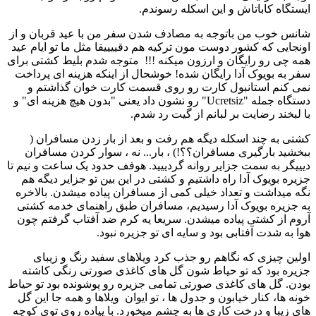
ایستگاه کاباتاش و این اسکله رسوندم.
شانس خوب من باتوجه به مصادف شدن سفر من با عید قربان و از
اونجایی که کشور دوست مون ترکیه هم دقییییقا مثل ما تو ایام عید
همه چی رو رایگان و ارزون میکنه !!! متوجه شدم بلیط کشتی برای
سفر به بویوک آدا رایگان شده! خوشحال از اینکه هزینه ای پرداخت
نمی کنم استانبول کارت رو روی قسمت کارت خوان گذاشتم و
دستگاه جمله "Ucretsiz" رو نشون داد یعنی "بدون هیچ هزینه ای" و
با لبخند رضایت بر لبانم از گیت رد شدم.
کشتی به چند اسکله دیگه هم رفت و بعد از بار زدن مسافران (
ببخشید بارگیری مسافران؟؟!) ، بار... نه ، سوار کردن مسافران
دیییگر به سمت جزایر روانه گردییید. هوفف حدود یک ساعت و نیم تا
جزیره بویوک آدا راه داشتیم و کشتی در این بین تو جزایر دیگه هم
نگه میداشت و تعداد خیلی کمی از مسافران پیاده میشدن. بالاخره
به جزیره بویوک آدا رسیدیم، مسافران طبق راهنمای خدمه کشتی
آروم از کشتی پیاده میشدن. سریعا یه کرم ضد آفتاب گرفتم چون
هوا به شدت آفتابی بود و سایه ای تو جزیره نبود.
اولین چیزی که نگاهم رو جذب کرد ویلاهای سفید رنگ و زیبای
جزیره بود که تو حیاط شون گل های کاغذی صورتی رنگی کاشته
بودن. گل های کاغذی صورتی تمامی جزیره رو پوشونده بود تو حیاط
خونه ها، کنار خیابون و جدول ها ، تو ایوان ویلاها و همه جا این گل
های زیبا و درخت کاری ها به چشم میخورد. با پیاده روی توی کوچه