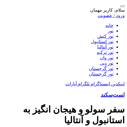
سلام، کاربر مهمان
ورود / عضویت
خانه
تور
تور کیش
تور استانبول
تور آنتالیا
تور ترکیه
تور وان
تور دبی
تور گرجستان
تور گرجستان
لینکدین
اینستاگرام
تلگرام
آپارات
لست‌سکند
سفر سولو و هیجان انگیز به
استانبول و آنتالیا