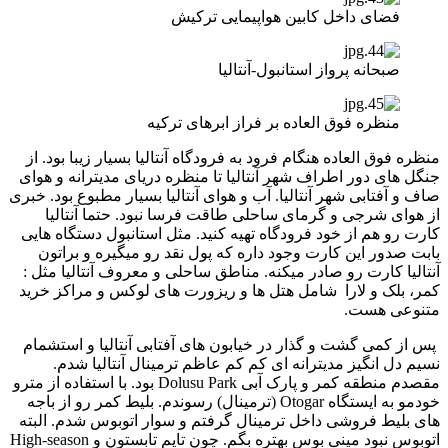
فضای داخل کابین هواپیمایی ترکیش
صبحانه پرواز استانبول-آنتالیا
منظره فوق العاده بر فراز ابرهای ترکیه
منظره فوق العاده هنگام فرود به فرودگاه آنتالیا بسیار زیبا بود. از
جنگل های دور اطراف شهر آنتالیا تا منظره دریای مدیترانه و هوای
صاف و آفتابی شهر آنتالیا. آب و هوای آنتالیا بسیار مطبوع بود. خبری
از هوای شرجی و گرمای ساحلی طاقت فرسا نبود. حتما آنتالیا
کارت رو هم از خود فرودگاه تهیه کنید. مثل استانبول دستگاه هایی
بابت صدور این کارت وجود داره که پول نقد رو میگیره و براتون
آنتالیا کارت رو صادر میکنه. مناطق ساحلی و معروف آنتالیا مثل :
کمر، بلک و لارا شامل هتل ها و ریزورت های لوکس و مراکز خرید
متنوعی هست.
پس از کمی گشت و گذار در خیابون های آفتابی آنتالیا و استشمام
نسیم دل انگیز مدیترانه ای کم کم عاظم ترمینال آنتالیا شدم.
مقصدم منطقه کمر و پارک آبی Dolusu Park بود. با استفاده از مترو
خودمو به ایستگاه Otogar (ترمینال) رسوندم. بلیط کمر رو از باجه
های بلیط فروشی داخل ترمینال گرفتم و سوار اتوبوس شدم. البته
اتوبوس نبود مینی بوس بهتره بگم. چون تایم تابستون و High-season