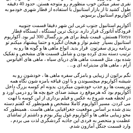
نفری سفر میکنن خوب منظورم رو متوجه هستن. حدود 40 دقیقه
طول کشید تا از بازار استانبول با استفاده از قطار شهری خودمو به
آکواریوم استانبول برسونم.
آکواریم استانبول جنوب غربی این شهر دقیقا قسمت جنوبیه
فرودگاه آتاتورک قرار داره. نزدیک ترین ایستگاه ، ایستگاه قطار
Florya هستش. قیمت بلیط برای هر بزرگسال 300 لیر بود. آکواریوم
استانبول بسیار چشم نواز و هیجان انگیزه و حتما پیشنهاد میکنم تو
برنامه ریزی سفرتون قرار بدید. انواع ماهی ها و گونه ها رو به
ترتیب دسته بندی کرده بودن و شامل قسمت های مشخص و تفکیک
شده بود. مثل قسمت ماهی های دریای سیاه ، ماهی های اقیانوس
آرام ، ماهی های مدیترانه ای و... .
نگم براتون از زیبایی و بامزگی سفره ماهی ها ، خودشون رو به
شیشه آکواریوم میچسبوندن و با اون قیافه بامزه شون نگاه همه
توریست ها رو جذب خودشون میکردن. یدونه ام کوسه بزرگ داخل
آکواریوم بود که هرموقع رد میشد صدای جیغ بچه ها رو درمی آورد و
در لحظه همه شروع به عکس و فیلم برداری از این کوسه با ابهت
می کردن. مسیر آکواریوم کاملا مشخص و همونطور که گفتم دسته
بندی شده بر اساس موقعیت جغرافیایی ماهی هاست . همینطور که
محو زیبایی ماهی ها و آکواریوم غول پیکر بودم و داشتم از تماشای
عظمت و منحصر به فردی این جاذبه گردشگری لذت می بردم ،
وارد قسمت جنگل آمازون شدم.