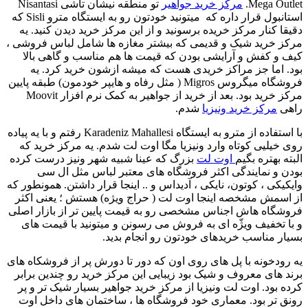
Mega Outlet.
مرکز خرید جواهیر
تو منطقه نیشان تاشی Nisantasi
استانبول قرار داره که میتونید خودتون رو به ایستگاه مترو Sisli که
دقیقا کنار مرکز خریده برسونید و از این مرکز خرید دیدن کنید. یه
مرکز خرید شیک و قدیمی که بیشتر مغازه ها شامل لباس فروشی ،
کیف و کفش و آرایشی بودن که قیمت ها هم مناسب و گاهی بالا
بود. اما جز مراکز خریدی هست که میشه ازشون خرید کرد. یه
فروشگاه میگروس Migros ( مثل رفاه و هایپر خودمون) طبقه پایین
مرکز خرید بود. بعد از خرید از جواهیر به کمک نرم افزار Moovit
راهی
مرکز خرید ونیزیا
شدم.
با استفاده از مترو به ایستگاه Karadeniz Mahallesi رفتم و با یه پیاده
روی خیلیی کوتاه وارد ونیزیا مگا اوت لت شدم. یه مرکز خرید که
البته بهتره بگیم
اوت لت
بزرگ که عینا شبیه شهر ونیز درست کرده
بودن و نمایندگی اکثر فروشگاه های معتبر لباس مثل ال سی
وایکیکی ، کوتون، نایکی ، آدیداس و .. اینجا قرار داشتن. همونطور که
از اسمش مشخصه اینجا اوت لت ( حراج ویژه) هستش ؛ یعنی اکثر
فروشگاه هاش اجناس مشخصی رو به قیمت پایین تر از بازار اصلی
و با تخفیف ویژّه ای به فروش می رسونن و میتونید با قیمت های
بسیار مناسب خریدهای خودتون رو انجام بدید.
یه رودخونه با پل های روی اون که دور تا دورش پر از فروشکاه های
برند های معروف و شیک بود زیبایی این مرکز خرید رو چندین برابر
کرده بود. اوت لت ونیزیا از مرکز خرید جواهیر بسیار شیک تر و پر
رونق تر بود. معماری خود فروشگاه ها ، ساختمان های داخل اوت