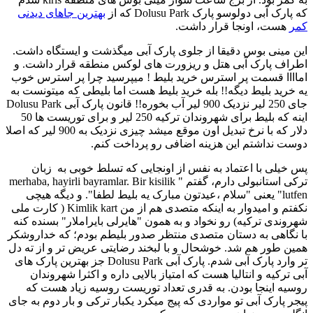
که پارک آبی دولوسو پارک Dolusu Park که از
بهترین جاهای دیدنی
کمر
هست، اونجا قرار داشت.
این مینی بوس دقیقا از جلوی پارک آبی میگذشت و ایستگاه داشت.
اطراف پارک آبی هتل و ریزورت های لوکس منطقه قرار داشت. و
اماااا قسمت پر استرس خرید بلیط ! میپرسید چرا پر استرس خوب
یه خرید بلیط دیگه!! بله خرید بلیط هست اما بلیطی که میتونست به
جای 250 لیر نزدیک 900 لیر آب بخوره!! قانون پارک آبی Dolusu Park
اینه که بلیط برای شهروندان ترکیه 250 لیر و برای توریست ها 50
دلار که با نرخ تبدیل اون موقع میشد چیزی نزدیک به 900 لیر که اصلا
دوست نداشتم این هزینه اضافی رو پرداخت کنم.
پس خیلی با اعتماد به نفس از اونجایی که تسلط خوبی به زبان
ترکی استانبولی دارم، گفتم " merhaba, hayirli bayramlar. Bir kisilik
lutfen" یعنی "سلام ،عیدتون مبارک یه بلیط لطفا". و دیگه هیچی
نکفتم و امیدوار به اینکه متصدی هم از من Kimlik kart ( کارت ملی
شهروندی ترکیه) رو نخواد و به همون "هایرلی بایراملار" بسنده کنه
با نگاهی به دستان متصدی منتظر صدور بلیطم بودم؛ که خداروشکر
همین طور هم شد. خوشحال و با لبخند رضایتی عریض تر و از ته دل
تر وارد پارک آبی شدم. پارک آبی Dolusu Park جز بهترین پارک های
آبی ترکیه و انتالیا هست که امتیاز بالایی داره و اکثرا شهروندان
روسیه اینجا بودن. به قدری تعداد توریست روسیه زیاد هست که
پیجر پارک آبی تو مواردی که پیج میکرد یکبار ترکی و بار دوم به جای