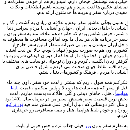
خیلی بابت نوشتنش هیجان دارم، امیدوارم هم از خوندن سفرنامه و
تماشای عکس ها لذت ببرید و هم تونسته باشم اطلاعات و نکات
مفیدی درباره سفر و هزینه ها خدمتتون ارائه بدم.
از همون بچگی عاشق سفر بودم و علاقه ی زیادی به گشت و گذار و
آشنایی با جاهای دیدنی ایران ، جهان و آشنایی با مردم سراسر دنیا
داشتم . خوش شانس بودم که خانواده هم علاقه مند به سفر بودن و
سفر جز برنامه های هر سال ما بود، اما این مسافرت ها معطوف به
داخل ایران میشدن و من بی صبرانه منتظر اولین سفر خارج از
کشورم اون هم به صورت سولو ( تنهایی) بودم. حالا این لذت آشنایی
با مردم جهان از کجا میاد ، از اونجا که از دوران کودکی شروع به یاد
گرفتن زبان انگلیسی کردم و دوران نوجوانی تو سایت های مختلف با
مردم اقسا نقاط جهان صحبت می کردم و شوق خاصی برای
آشنایی با مردم ، فرهنگ و کشورهای دنیا داشتم.
فکرکنم همه قبول داریم که بیشتر از لذت خود سفر ، اون چند ماه
قبل از سفر که همه سایت ها رو بالا و پایین میکنیم ، قیمت
بلیط
هواپیما
، هتل ، جاهای دیدنی و کلی اطلاعات بدست میاریم، لذت
بخش ترین قسمت سفر هستش. سفر من در تیرماه سال 1401 بود
و مثل اکثر دوستانی که دنبال آزادی عمل هستن منم قید
تور ترکیه
رو زدم و خودم بلیط هواپیما، هتل و بیمه مسافرتی رو خریداری
کردم.
به نظرم سفر بدون
تور
خیلی جذاب تره و حس خوبی از بابت