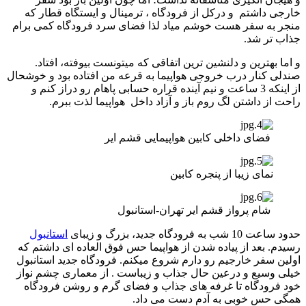
خارجی داشتم و درکل از فرودگاه ، ترمینال و ایستگاه قطار که
منجر به سفر هست خوشم میاد لذا فضای سرد فرودگاه کمی برام
جذاب تر شد.
و اما بهترین و دلنشین ترین اتفاقی که میتونست بیوفته، افتاد.
صندلی کنار درب خروجی هواپیما به قرعه من افتاده بود و خوشحال
از اینکه 3 ساعت و نیم آینده قراره حسابی پاهام رو دراز کنم و
راحت از داشتن لگ روم باز و آزاد داخل هواپیما لذت ببرم.
فضای داخلی کابین هواپیمایی قشم ایر
نمای زیبا از پنجره کابین
شام پرواز قشم ایر تهران-استانبول
حدود ساعت 10 شب به فرودگاه جدید، بزرگ و زیبای
استانبول
رسیدم. بعد از پیاده شدن از هواپیما حس فوق العاده ای داشتم که
اولین سفر خارجیم رو دارم شروع میکنم. فرودگاه جدید استانبول
خیلی وسیع و درعین حال جذاب و زیباست . از معماری چشم نواز
خود فرودگاه تا غرفه های جذاب و فضای گرم و روشن فرودگاه
همگی حس خوبی به آدم دست می داد.