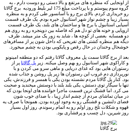
از اونجایی که منظره های مرتفع و بالا دستی رو دوست دارم ، به
گروه سوم پیوستم و با پرداخت مبلغ 175 لیر بلیط ورودیه برج گالاتا
رو خریداری کردم. بالای برج رو با آسانسور طی کردم و به منظره
بسیار زیبا و چشم نواز شهر استانبول خیره بودم. یک طرف قسمت
آسیایی استانبول با برج ها و ساختمان های بلند، یک طرف قسمت
اروپایی و خونه های تو دل هم که فاصله بین دوپنجره رو به روی هم
دو همسایه بعضی از کوچه ها ، شاید به زور یک متر میشد. طرف
دیگه هم منظره کشتی های تفریحی که داخل شون پر از مسافرهای
خوشحال وخندان در حال رقص و پایکوبی بودن به چشم میخورد.
بعد از برج گالاتا سمت پل معروف گالاتا رفتم که دو منطقه امینونو
و کاراکوی شهر استانبول رو بهم وصل میکنه. زیر
پل گالاتا
پر از
رستوران هایی بود که غذای دریایی و ماهی سرو می کردن و با
نورپردازی دم غروب این رستوران ها زیر پل روشن و جذاب شده
بود. کنار پل گالاتا مردم نشسته بودن یکی با همسر و فرزندش، یکی
تنها با سیگار توی دستش، یکی بلند بلند با دوستش میخندید و صحبت
می کرد. اما قشنگ ترین قسمت ماجرا خواننده های اونجا بودن که
در میان تماشای مردم از چشم انداز زیبا ، با صدای خوب شون
فضای دلنشین و قشنگی رو به وجود آورده بودن. همونجا با صرف یه
قهوه و شکلات تلخ روز اولم رو به اتمام رسوندم. روز اول بسیار
روز شیرین، دل چسب و پرفشاری بود.
برج گالاتا