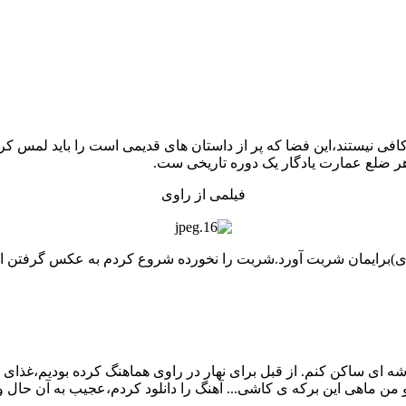
هوای یک خانه تاریخی به قدمت 200سال،واژه ها کافی نیستند،این فضا که پر از داستان های قدیم
هر ضلع عمارت یادگار یک دوره تاریخی ست.
فیلمی از راوی
وی)برایمان شربت آورد.شربت را نخورده شروع کردم به عکس گرفتن از 
ای ساکن کنم. از قبل برای نهار در راوی هماهنگ کرده بودیم،غذای خ
من ماهی این برکه ی کاشی... آهنگ را دانلود کردم،عجیب به آن حال و هو