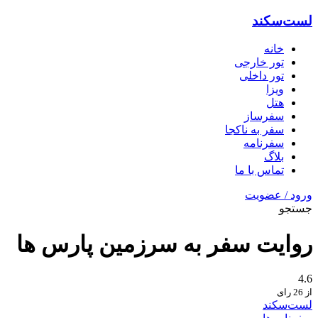
لست‌سکند
خانه
تور خارجی
تور داخلی
ویزا
هتل‌
سفرساز
سفر به ناکجا
سفرنامه
بلاگ
تماس با ما
ورود / عضویت
جستجو
روایت سفر به سرزمین پارس ها
4.6
از 26 رای
لست‌سکند