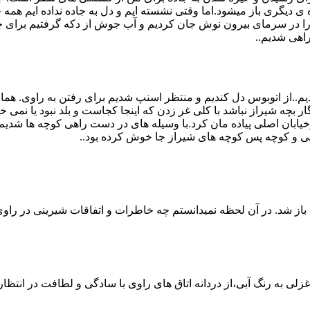
ی دیگری باز میشود.اما وقتی نشسته ایم و دل به جاده نداده ایم هم
را در سرمای بیرون نوش جان کردیم و آب جوش از دکه گرفتیم برای چای و
راهی شدیم..
ششم مهر به شیراز رسیدیم..از اتوبوس دل کندیم و منتظر اسنپ شدیم برای رفتن به
د. راننده بدخلق اسنپ که انگار بچه شیراز نباشد با کلی غر زدن که اینجا کجاست و بلد
ن اصلی پیاده مان کرد.با وسیله های در دست راهی کوچه ها شدیم.. از م
یمی و کوچه پس کوچه های شیراز جا خوش کرده بود..
ن باز شد. در آن لحظه نمیدانستم چه خاطرات و اتفاقات شیرینی در راو
لی به رنگ آبی،از دردانه اتاق های راوی با سادگی و لطافت در انتظارم