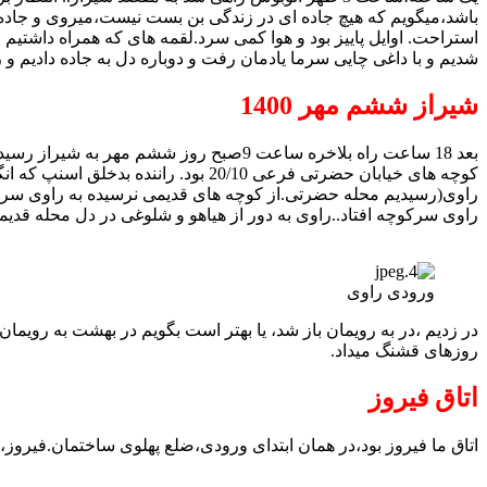
باشد،میگویم که هیچ جاده ای در زندگی بن بست نیست،میروی و جاده 
استراحت. اوایل پاییز بود و هوا کمی سرد.لقمه های که همراه داشتیم 
شدیم و با داغی چایی سرما یادمان رفت و دوباره دل به جاده دادیم و 
شیراز ششم مهر 1400
بعد 18 ساعت راه بلاخره ساعت 9صبح روز 
کوچه های خیابان حضرتی فرعی 20/10 بو
راوی(رسیدیم محله حضرتی.از کوچه های قدیمی نرسیده به راوی سرخیابا
راوی سرکوچه افتاد..راوی به دور از هیاهو و شلوغی در دل محله قد
ورودی راوی
در زدیم ،در به رویمان باز شد، یا بهتر است بگویم در بهشت به رویما
روزهای قشنگ میداد.
اتاق فیروز
اتاق ما فیروز بود،در همان ابتدای ورودی،ضلع پهلوی ساختمان.فیروز،غز