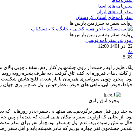
سفرنامه‌ها
سفرنامه‌های آسیا
سفرنامه‌های ایران
سفرنامه‌های استان کردستان
روایت سفر به سرزمین پارس ها
روایت سفر به سرزمین پارس ها
آموزش سفرنامه‌ نویسی
22 آذر 1401 12:00
22
5.3K
پلک هایم را به زحمت از روی چشمهایم کنار زدم ،سقف چوبی بالای س
از کاشی های فیروزه ای کف اتاق گرفت.. به طرف پنجره روبه رویم رف
بود.. پنجره چوبی سرتاسری همزمان با باز شدن، قلنج هایش شکست و 
حیاط،حوض آبی،ماهی های حوض،عطرخوش اول صبح،و پری جهان روبه روی
پنجره اتاق راوی
به چند روز قبل سفر برگردیم...بعد مدتها بی سفری،در روزهایی که بعد
بود.. ازآنجایی که اولویت سفر با مکان هایی است که ندیده ام،پس چه 
حال نوبتش رسیده بود. قدم اول همسفر بود.چهار نفر برای سفر مدن
شد.در جستجوی نفر چهارم بودیم که مادر همیشه پایه و اهل سفر رضای