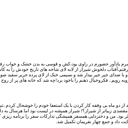
رم یادآور حضورم در راوی بود،کش و قوسی به بدن خشک و خواب رفته ا
تم،آفتاب دلخوش شیراز از لابه لای شاخه های نارنج خودش را به کاشی
با صدای جیر جیر بیدار شد و نسیمی خنک از لای پرده حریر سفید صورت
م.. فکروخیال ذهنم را باخود برد!چه شد که خانه های پر از روح و 
 از دو ماه بی وقفه کار کردن با یک استعفا خودم را خوشحال کردم ،تن
مقصدی زیباتر از شیراز؟! شیراز همیشه در لیست بود اما هرسال به دلی
ظر بود. من و دختردایی همسفر همیشگی تدارکات سفر را برنامه ریزی
ت داد و جمع چهار نفریمان تکمیل شد.