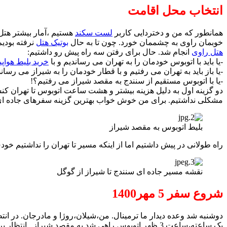
انتخاب محل اقامت
همانطور که من و دختردایی کاربر
لست سکند
هستیم ،آمار بیشتر هتل 
خوبمان راوی به چشممان خورد. چون تا به حال
بوتیک هتل
نرفته بودیم 
هتل راوی
انجام شد. حال برای رفتن سه راه پیش رو داشتیم:
-یا باید با اتوبوس خودمان را به تهران می رساندیم و با
خرید بلیط هواپی
-یا باز باید به تهران می رفتیم و با قطار خودمان را به شیراز می رسان
-یا با اتوبوس مستقیم از سنندج به مقصد شیراز می رفتیم؟!
دو گزینه اول به دلیل هزینه بیشتر و هشت ساعت اتوبوس تا تهران کنس
مشکلی نداشتیم. برای من خوش خواب بهترین گزینه سفرهای جاده ای طولانی است. بلیط از خ
بلیط اتوبوس به مقصد شیراز
راه طولانی در پیش داشتیم اما از اینکه مسیر تا تهران را نداشتیم خو
نقشه مسیر جاده ای سنندج تا شیراز از گوگل
شروع سفر 5 مهر1400
دوشنبه شد وعده دیدار ما ترمینال. من،شیلان،روژا و مادرجان. در ان
یک ساعته،ساعت 3 ظهر اتوبوس راهی شد به مقصد شیراز.